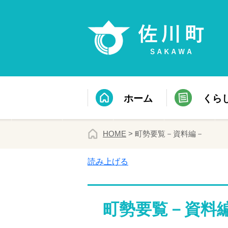
ホーム
くら
HOME
> 町勢要覧－資料編－
読み上げる
町勢要覧－資料