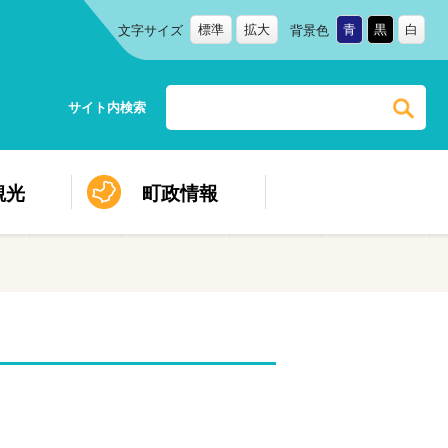
標準
拡大
青
黒
白
文字サイズ
背景色
サイト内検索
観光
町政情報