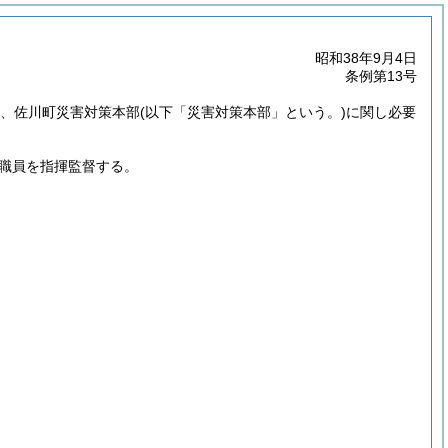
昭和38年9月4日
条例第13号
き、佐川町災害対策本部
(以下「災害対策本部」という。)
に関し必要
職員を指揮監督する。
。
。