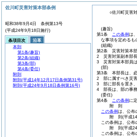
佐川町災害対策本部条例
○佐川町災害
昭和38年9月4日 条例第13号
(趣旨)
(平成24年9月18日施行)
第1条
この条例
は
な事項を定めるも
条項目次
沿革
(組織)
本則
第2条
災害対策本
第1条
(趣旨)
2
災害対策副本部
第2条
(組織)
3
災害対策本部員
第3条
(部)
(部)
第4条
(委任)
第3条
本部長は、
附則
2
部に属すべき災
附則
(平成14年12月17日条例第31号)
3
部に部長を置き
附則
(平成24年9月18日条例第16号)
4
部長は、部の事
(委任)
第4条
この条例
に
附
則
この条例
は、公布
附
則
(平成1
この条例は、公布
附
則
(平成2
この条例は、公布