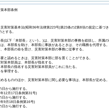
対策本部条例
、災害対策基本法
(昭和36年法律第223号)
第23条の2第8項の規定に基づ
のとする。
部長
(以下「本部長」という。)
は、災害対策本部の事務を総括し、所属の
長は、本部長を助け、本部長に事故があるときは、その職務を代理する
は、本部長の命を受け、災害対策本部の事務に従事する。
必要と認めるときは、災害対策本部に部を置くことができる。
害対策本部員は、本部長が指名する。
、本部長の指名する災害対策本部員がこれに当たる。
務を掌理する。
定めるもののほか、災害対策本部に関し必要な事項は、本部長が定める
の日から施行する。
4年12月17日
条例第31号)
の日から施行する。
4年9月18日
条例第16号)
の日から施行する。