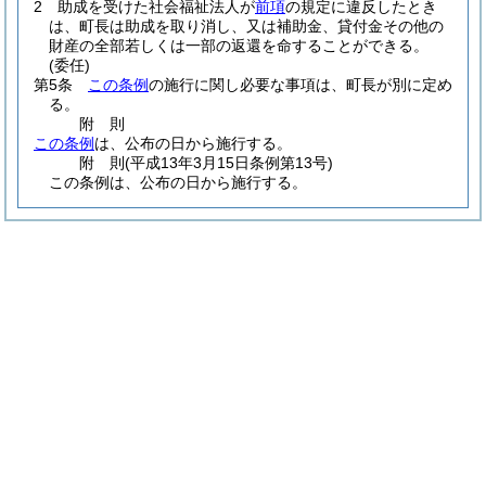
2
助成を受けた社会福祉法人が
前項
の規定に違反したとき
は、町長は助成を取り消し、又は補助金、貸付金その他の
財産の全部若しくは一部の返還を命することができる。
(委任)
第5条
この条例
の施行に関し必要な事項は、町長が別に定め
る。
附
則
この条例
は、公布の日から施行する。
附
則
(平成13年3月15日
条例第13号)
この条例は、公布の日から施行する。