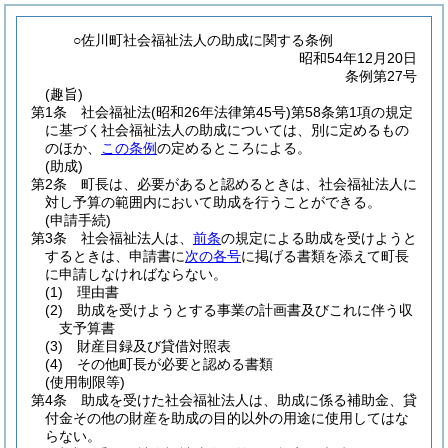
○佐川町社会福祉法人の助成に関する条例
昭和54年12月20日
条例第27号
(趣旨)
第1条
社会福祉法
(昭和26年法律第45号)
第58条第1項の規定
に基づく社会福祉法人の助成については、別に定めるもの
のほか、
この条例
の定めるところによる。
(助成)
第2条
町長は、必要があると認めるときは、社会福祉法人に
対し予算の範囲内において助成を行うことができる。
(申請手続)
第3条
社会福祉法人は、
前条
の規定による助成を受けようと
するときは、申請書に
次の各号
に掲げる書類を添えて町長
に申請しなければならない。
(1)
理由書
(2)
助成を受けようとする事業の計画書及びこれに伴う収
支予算書
(3)
財産目録及び貸借対照表
(4)
その他町長が必要と認める書類
(使用制限等)
第4条
助成を受けた社会福祉法人は、助成に係る補助金、貸
付金その他の財産を助成の目的以外の用途に使用してはな
らない。