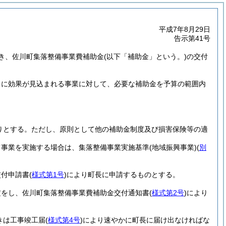
平成7年8月29日
告示第41号
き、佐川町集落整備事業費補助金
(以下「補助金」という。)
の交付
ちに効果が見込まれる事業に対して、必要な補助金を予算の範囲内
りとする。
ただし、原則として他の補助金制度及び損害保険等の適
て事業を実施する場合は、集落整備事業実施基準
(地域振興事業)
(
別
交付申請書
(
様式第1号
)
により町長に申請するものとする。
定をし、佐川町集落整備事業費補助金交付通知書
(
様式第2号
)
により
きは工事竣工届
(
様式第4号
)
により速やかに町長に届け出なければな