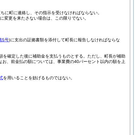
直ちに町に連絡し、その指示を受けなければならない。
額に変更を来たさない場合は、この限りでない。
第5号
)
に支出の証拠書類を添付して町長に報告しなければならな
額を確定した後に補助金を支払うものとする。
ただし、町長が補助
なお、前金払の額については、事業費の40パーセント以内の額を上
式
を用いることを妨げるものではない。