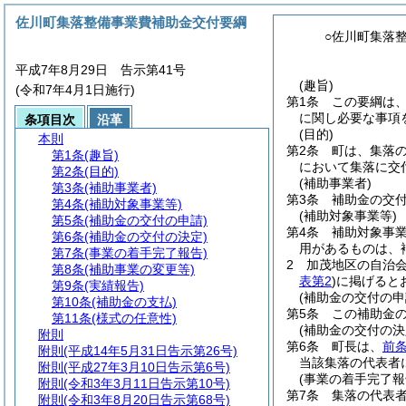
佐川町集落整備事業費補助金交付要綱
○佐川町集落
平成7年8月29日 告示第41号
(趣旨)
(令和7年4月1日施行)
第1条
この要綱は
に関し必要な事項
条項目次
沿革
(目的)
本則
第2条
町は、集落
第1条
(趣旨)
において集落に交
第2条
(目的)
(補助事業者)
第3条
(補助事業者)
第3条
補助金の交
第4条
(補助対象事業等)
(補助対象事業等)
第5条
(補助金の交付の申請)
第4条
補助対象事
第6条
(補助金の交付の決定)
用があるものは、
第7条
(事業の着手完了報告)
2
加茂地区の自治
第8条
(補助事業の変更等)
表第2
)
に掲げると
第9条
(実績報告)
(補助金の交付の申
第10条
(補助金の支払)
第5条
この補助金
第11条
(様式の任意性)
(補助金の交付の決
附則
第6条
町長は、
前
附則
(平成14年5月31日告示第26号)
当該集落の代表者
附則
(平成27年3月10日告示第6号)
(事業の着手完了報
附則
(令和3年3月11日告示第10号)
第7条
集落の代表
附則
(令和3年8月20日告示第68号)