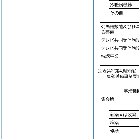
冷暖房機器
その他
公民館敷地及び駐
る整備
テレビ共同受信施
テレビ共同受信施
特認事業
別表第2
(第4条関係)
集落整備事業実施
事業種
集会所
新築又は改築
増築
修繕