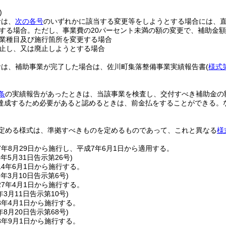
)
者は、
次の各号
のいずれかに該当する変更等をしようとする場合には、
する場合。
ただし、事業費の20パーセント未満の額の変更で、補助金
業種目及び施行箇所を変更する場合
止し、又は廃止しようとする場合
者は、補助事業が完了した場合は、佐川町集落整備事業実績報告書
(
様式
条
の実績報告があったときは、当該事業を検査し、交付すべき補助金の
達成するため必要があると認めるときは、前金払をすることができる。
定める様式は、準拠すべきものを定めるものであって、これと異なる
様
年8月29日から施行し、平成7年6月1日から適用する。
4年5月31日
告示第26号)
4年6月1日から施行する。
7年3月10日
告示第6号)
7年4月1日から施行する。
年3月11日
告示第10号)
3年4月1日から施行する。
年8月20日
告示第68号)
3年9月1日から施行する。