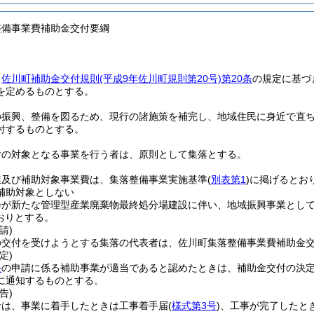
整備事業費補助金交付要綱
、
佐川町補助金交付規則
(平成9年佐川町規則第20号)
第20条
の規定に基づ
を定めるものとする。
の振興、整備を図るため、現行の諸施策を補完し、地域住民に身近で直
付するものとする。
付の対象となる事業を行う者は、原則として集落とする。
業及び補助対象事業費は、集落整備事業実施基準
(
別表第1
)
に掲げるとお
補助対象としない
会が新たな管理型産業廃棄物最終処分場建設に伴い、地域振興事業とし
おりとする。
請)
の交付を受けようとする集落の代表者は、佐川町集落整備事業費補助金
定)
条
の申請に係る補助事業が適当であると認めたときは、補助金交付の決
に通知するものとする。
告)
者は、事業に着手したときは工事着手届
(
様式第3号
)
、工事が完了したと