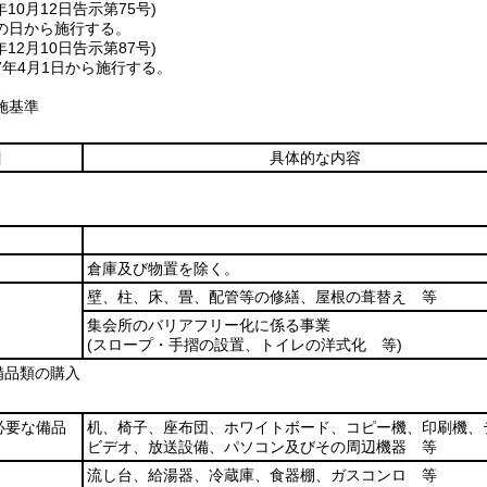
年10月12日
告示第75号)
の日から施行する。
年12月10日
告示第87号)
7年4月1日から施行する。
施基準
目
具体的な内容
倉庫及び物置を除く。
壁、柱、床、畳、配管等の修繕、屋根の葺替え 等
集会所のバリアフリー化に係る事業
(スロープ・手摺の設置、トイレの洋式化 等)
備品類の購入
必要な備品
机、椅子、座布団、ホワイトボード、コピー機、印刷機、
ビデオ、放送設備、パソコン及びその周辺機器 等
流し台、給湯器、冷蔵庫、食器棚、ガスコンロ 等