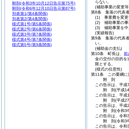
らない。
附則
(令和3年10月12日告示第75号)
(補助事業の変更等
附則
(令和6年12月10日告示第87号)
第8条
集落の代表
別表第1
(第4条関係)
(1)
事業費を変更
別表第2
(第4条関係)
(2)
補助事業の事
様式第1号
(第5条関係)
(3)
補助事業を中
様式第2号
(第6条関係)
(実績報告)
様式第3号
(第7条関係)
第9条
集落の代表
様式第4号
(第7条関係)
い。
様式第5号
(第9条関係)
(補助金の支払)
第10条
町長は、
前
金の交付の目的を
限とする。
(様式の任意性)
第11条
この要綱に
附
則
この告示は、平成7
附
則
(平成1
この告示は、平成1
附
則
(平成2
この告示は、平成2
附
則
(令和3
この告示は、令和
附
則
(令和3
この告示は、令和