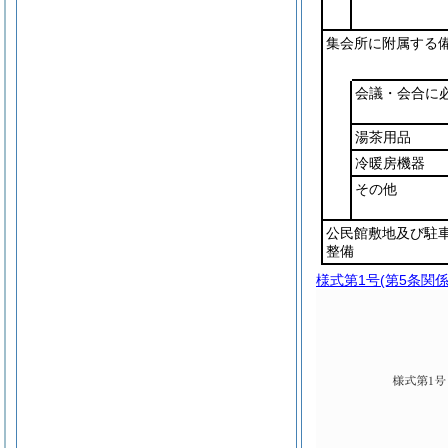
集会所に附属する
会議・会合に
湯茶用品
冷暖房機器
その他
公民館敷地及び駐
整備
様式第1号
(第5条関係