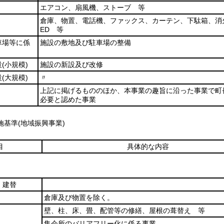
エアコン、扇風機、ストーブ 等
倉庫、物置、電話機、ファックス、カーテン、下駄箱、消
ED 等
車場等に係
施設の敷地及び駐車場の整備
設
(小規模)
施設の新設及び改修
設
(大規模)
〃
上記に掲げるもののほか、本事業の趣旨に沿った事業で町
必要と認めた事業
基準(地域振興事業)
目
具体的な内容
、建替
倉庫及び物置を除く。
壁、柱、床、畳、配管等の修繕、屋根の葺替え 等
集会所のバリアフリー化に係る事業