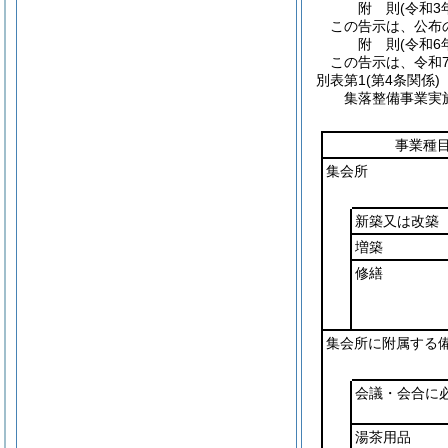
附
則
(令和3
この告示は、公布
附
則
(令和6
この告示は、令和
別表第1
(第4条関係)
集落整備事業実
事業種
集会所
新築又は改築
増築
修繕
集会所に附属する
会議・会合に
湯茶用品