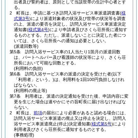
出者及び誓約者は、原則として当該世帯の生計中心者とす
る。
2
町長は、申請に基づき訪問入浴サービス車派遣調査書
(
様
式第3号
)
により派遣対象者の状況及び世帯の状況等を調査
の上、派遣の要否を決定し、訪問入浴サービス車派遣決定
通知書
(
様式第4号
)
により申請者及びさくら荘所長に通知す
るものとする。
ただし、派遣しないことに決定した者につ
いては、さくら荘所長への通知は必要としない。
(派遣回数等)
第5条
訪問入浴サービス車の1人当たり1箇月の派遣回数
は、パートヘルパー及び看護師の状況等により、さくら荘
所長において可能な回数とする。
(利用料の負担)
第6条
訪問入浴サービス車の派遣の決定を受けた者
(以下
「利用者」という。)
は、利用料を1回100円負担しなけれ
ばならない。
(利用料の廃止等)
第7条
利用者は、派遣の決定通知を受けた後、申請内容に変
更を生じた場合は速やかにその旨町長に届け出なければな
らない。
2
町長は、
前項
の届出により必要があると認める場合には、
訪問入浴サービス車派遣の廃止又は停止を決定し、訪問入
浴サービス車派遣廃止
(停止)
決定通知書
(
様式第5号
)
により
利用者及びさくら荘所長に通知するものとする。
(事務処理)