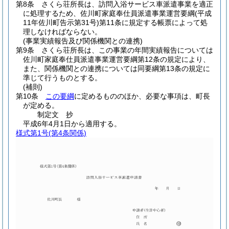
第8条
さくら荘所長は、訪問入浴サービス車派遣事業を適正
に処理するため、佐川町家庭奉仕員派遣事業運営要綱
(平成
11年佐川町告示第31号)
第11条に規定する帳票によって処
理しなければならない。
(事業実績報告及び関係機関との連携)
第9条
さくら荘所長は、この事業の年間実績報告については
佐川町家庭奉仕員派遣事業運営要綱第12条の規定により、
また、関係機関との連携については同要綱第13条の規定に
準じて行うものとする。
(補則)
第10条
この要綱
に定めるもののほか、必要な事項は、町長
が定める。
制定文 抄
平成6年4月1日から適用する。
様式第1号
(第4条関係)