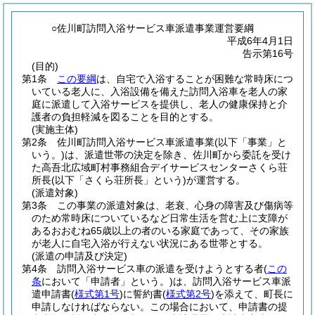
○佐川町訪問入浴サービス車派遣事業運営要綱
平成6年4月1日
告示第16号
(目的)
第1条
この要綱
は、自宅で入浴することが困難な常時床につ
いている老人に、入浴設備を備えた訪問入浴車を老人の家
庭に派遣して入浴サービスを提供し、老人の健康保持と介
護者の負担軽減を図ることを目的とする。
(実施主体)
第2条
佐川町訪問入浴サービス車派遣事業
(以下「事業」と
いう。)
は、派遣世帯の決定を除き、佐川町から委託を受け
た高吾北広域町村事務組合デイサービスセンターさくら荘
所長
(以下「さくら荘所長」という)
が運営する。
(派遣対象)
第3条
この事業の派遣対象は、老衰、心身の障害及び傷病等
のため常時床についているなど日常生活を営む上に支障が
あるおおむね65歳以上の者のいる家庭であって、その家族
が老人に自宅入浴が行えない状況にある世帯とする。
(派遣の申請及び決定)
第4条
訪問入浴サービス車の派遣を受けようとする者
(
この
条
において「申請者」という。)
は、訪問入浴サービス車派
遣申請書
(
様式第1号
)
に誓約書
(
様式第2号
)
を添えて、町長に
申請しなければならない。
この場合において、申請書の提