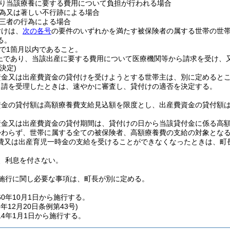
り当該療養に要する費用について負担が行われる場合
為又は著しい不行跡による場合
三者の行為による場合
付けは、
次の各号
の要件のいずれかを満たす被保険者の属する世帯の世
る。
で1箇月以内であること。
上であり、当該出産に要する費用について医療機関等から請求を受け、
決定)
資金又は出産費資金の貸付けを受けようとする世帯主は、別に定めると
申請を受理したときは、速やかに審査し、貸付けの適否を決定する。
資金の貸付額は高額療養費支給見込額を限度とし、出産費資金の貸付額
資金又は出産費資金の貸付期間は、貸付けの日から当該貸付金に係る高
かわらず、世帯に属する全ての被保険者、高額療養費の支給の対象とな
費又は出産育児一時金の支給を受けることができなくなったときは、町
、利息を付さない。
施行に関し必要な事項は、町長が別に定める。
60年10月1日から施行する。
3年12月20日
条例第43号)
4年1月1日から施行する。