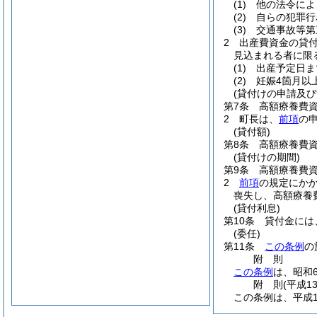
(1)
他の法令によ
(2)
自らの犯罪行
(3)
交通事故等第
2
出産費資金の貸
見込まれる者に限
(1)
出産予定日ま
(2)
妊娠4箇月以
(貸付けの申請及び
第7条
高額療養費
2
町長は、
前項
の
(貸付額)
第8条
高額療養費
(貸付けの期間)
第9条
高額療養費
2
前項
の規定にか
喪失し、高額療養
(貸付利息)
第10条
貸付金には
(委任)
第11条
この条例
の
附
則
この条例
は、昭和
附
則
(平成1
この条例は、平成1