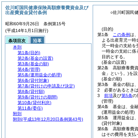
佐川町国民健康保険高額療養費資金及び
出産費資金貸付条例
○佐川町国民
昭和60年9月26日 条例第15号
(目的)
(平成14年1月1日施行)
第1条
この条例
は
よる出産育児一時
条項目次
沿革
児一時金の支給を
本則
一時金の支給に係
第1条
(目的)
目的とする。
第2条
(基金の設置)
(基金の設置)
第3条
(基金の額)
第2条
高額療養費
第4条
(管理)
金」という。)
を設
第5条
(運用益金の処理)
(基金の額)
第6条
(貸付対象)
第3条
基金の額は、
第7条
(貸付けの申請及び決定)
2
必要があるとき
第8条
(貸付額)
3
前項
及び
第5条
の
第9条
(貸付けの期間)
(管理)
第10条
(貸付利息)
第4条
基金は、金
第11条
(委任)
(運用益金の処理)
附則
第5条
運用益金は
附則
(平成13年12月20日条例第43号)
(貸付対象)
第6条
高額療養費
はその費用を支払