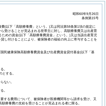
昭和60年9月26日
条例第15号
養費
(以下「高額療養費」という。)
又は同法第58条第1項の規定に
から受けることが見込まれる世帯主に対し、高額療養費又は出産育
うための資金
(以下「高額療養費資金」という。)
又は当該出産育児
を貸し付けることにより、被保険者の福祉の向上に寄与することを
町国民健康保険高額療養費資金及び出産費資金貸付基金
(以下「基
きる。
のとする。
ならない。
する。
に要する費用について、被保険者が医療機関等から請求を受け、又
高額療養費の支給を受けることが見込まれる者に限る。