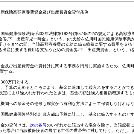
健康保険高額療養費資金及び出産費資金貸付条例
、国民健康保険法
(昭和33年法律第192号)
第57条の2の規定による高額療
金
(以下「出産育児一時金」という。)
の支給を佐川町国民健康保険事業
受けるまでの間、当該高額療養費の支給に係る療養に要する費用を支払
る出産に要する費用を支払うための資金
(以下「出産費資金」という。)
資金及び出産費資金の貸付けに関する事務を円滑に実施するため、佐川
置する。
300万円とする。
は、予算の定めるところにより、基金に追加して繰入れをすることがで
規定により繰入れが行われたときは、基金の額は繰入相当額増加するも
融機関への預金その他最も確実かつ有利な方法によって保管しなければ
、国民健康保険特別会計歳入歳出予算に計上し、基金に編入するものと
資金の貸付けは、
次の各号
のいずれかに該当する場合を除き、当該療養
った場合に当該被保険者の属する世帯の世帯主に対して行う。
ただし、