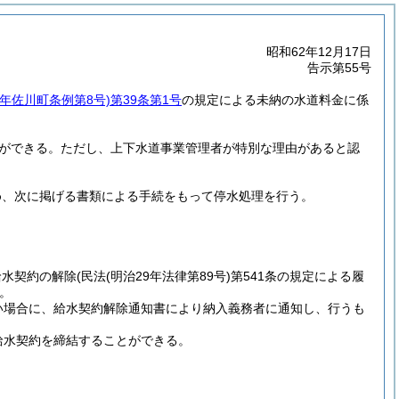
昭和62年12月17日
告示第55号
0年佐川町条例第8号)
第39条第1号
の規定による未納の水道料金に係
とができる。
ただし、上下水道事業管理者が特別な理由があると認
め、次に掲げる書類による手続をもって停水処理を行う。
給水契約の解除
(民法
(明治29年法律第89号)
第541条の規定による履
。
い場合に、給水契約解除通知書により納入義務者に通知し、行うも
給水契約を締結することができる。