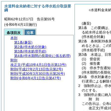
水道料金未納者に対する停水処分取扱要
綱
○水道料金未
昭和62年12月17日 告示第55号
(趣旨)
(令和6年4月1日施行)
第1条
この要綱は
る給水停止処分を
条項目次
沿革
(停水処分対象)
本則
第2条
条例第39条
第1条
(趣旨)
めるときは、この
第2条
(停水処分対象)
(停水処理手続)
第3条
(停水処理手続)
第3条
水道は、日
第4条
(停水期間の長期化に係る処理)
(1)
督促状
附則
(2)
催告書
改正文
(平成10年4月1日告示第13号)
(3)
停水予告通知
附則
(平成27年2月13日告示第2号)
(停水期間の長期化
附則
(平成30年3月30日告示第26号)
第4条
停水対象者
附則
(令和6年4月1日告示第47号)
行遅滞による解除
2
強制停止は、停
のとする。
3
強制停止後に納
附
則
この告示は、公布の
改正文
(平成1