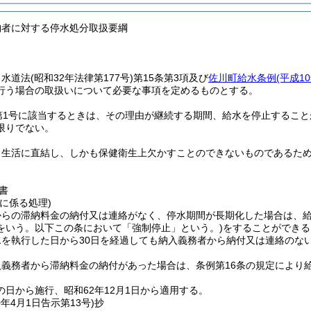
納者に対する停水処分取扱要綱
、水道法
(昭和32年法律第177号)
第15条第3項及び
佐川町給水条例
(平成1
行う場合の取扱いについて必要な事項を定めるものとする。
第1号に該当するときは、その理由が継続する期間、給水を停止するこ
限りでない。
常生活に直結し、しかも保健衛生上欠かすことのできないものであるた
書
に係る処理)
からの滞納料金の納付又は連絡がなく、停水期間が長期化した場合は、
をいう。以下この条において「強制停止」という。)
をすることができる
水を執行した日から30日を経過しても納入義務者から納付又は連絡のな
入義務者から滞納料金の納付があった場合は、条例第16条の規定により
日から施行、昭和62年12月1日から適用する。
0年4月1日
告示第13号)
抄