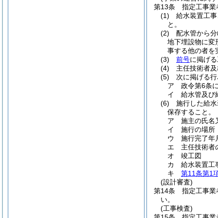
第13条
指定工事業
(1)
給水装置工事
と。
(2)
配水管から分
地下埋設物に変
事する他の者を
(3)
前号
に掲げる
(4)
主任技術者及
(5)
次に掲げる行
ア
政令第6条
イ
給水管及び
(6)
施行した給水
保存すること。
ア
施主の氏名
イ
施行の場所
ウ
施行完了年
エ
主任技術者
オ
竣工図
カ
給水装置工
キ
第11条第1
(設計審査)
第14条
指定工事業
い。
(工事検査)
第15条
指定工事業