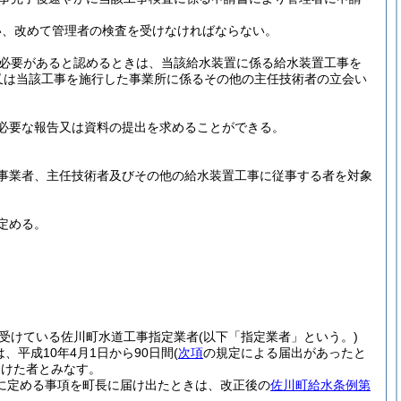
い、改めて管理者の検査を受けなければならない。
の必要があると認めるときは、当該給水装置に係る給水装置工事を
又は当該工事を施行した事業所に係るその他の主任技術者の立会い
必要な報告又は資料の提出を求めることができる。
事業者、主任技術者及びその他の給水装置工事に従事する者を対象
定める。
受けている佐川町水道工事指定業者
(以下「指定業者」という。)
、平成10年4月1日から90日間
(
次項
の規定による届出があったと
受けた者とみなす。
に定める事項を町長に届け出たときは、改正後の
佐川町給水条例第