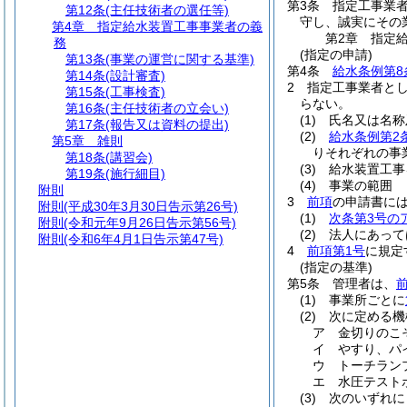
第3条
指定工事業
第12条
(主任技術者の選任等)
守し、誠実にその
第4章
指定給水装置工事事業者の義
第2章
指定
務
(指定の申請)
第13条
(事業の運営に関する基準)
第4条
給水条例第8
第14条
(設計審査)
2
指定工事業者と
第15条
(工事検査)
らない。
第16条
(主任技術者の立会い)
(1)
氏名又は名称
第17条
(報告又は資料の提出)
(2)
給水条例第2
第5章
雑則
りそれぞれの事
第18条
(講習会)
(3)
給水装置工事
第19条
(施行細目)
(4)
事業の範囲
附則
3
前項
の申請書に
附則
(平成30年3月30日告示第26号)
(1)
次条第3号の
附則
(令和元年9月26日告示第56号)
(2)
法人にあって
附則
(令和6年4月1日告示第47号)
4
前項第1号
に規定
(指定の基準)
第5条
管理者は、
(1)
事業所ごとに
(2)
次に定める機
ア
金切りのこ
イ
やすり、パ
ウ
トーチラン
エ
水圧テスト
(3)
次のいずれに