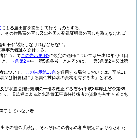
式
による届出書を提出して行うものとする。
は、その住民票の写し又は外国人登録証明書の写しを添えなければ
を町長に返納しなければならない。
工事事業者証を交付する。
者について
この告示第8条
の規定の適用については平成10年4月1日
」と、
同条第2号
中「第5条各号」とあるのは、「第5条第2号又は第
者について、
この告示第13条
を適用する場合においては、平成11
者又は旧規程による責任技術者の資格を有する者」とする。
及び水道法施行規則の一部を改正する省令
(平成8年厚生省令第69
たり、旧規程による給水装置工事責任技術者の資格を有する者にあ
満了していない者
届出その他の手続は、それぞれこの告示の相当規定によりなされた