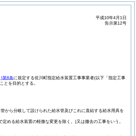
平成10年4月1日
告示第12号
)
第8条
に規定する佐川町指定給水装置工事事業者
(以下「指定工事
ことを目的とする。
。
水管から分岐して設けられた給水管及びこれに直結する給水用具を
条で定める給水装置の軽微な変更を除く。)
又は撤去の工事をいう。