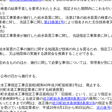
い。
、検査の結果手直しを要求されたときは、指定された期間内にこれを行
い)
指定工事業者が施行した給水装置に関し、法第17条の給水装置の検査
業者に対し、当該工事に関し
第13条第1号
により指名された主任技術者
きる。
出)
指定工事業者が施行した給水装置工事に関し、当該指定工事業者に対し
給水装置の工事の施行に関する知識及び技術の向上を図るため、指定工
施し、又は他団体の実施する講習会を推薦することができる。
定めるもののほか、施行に関して必要な事項については、管理者が別に
、公布の日から施行する。
給水工事指定工事店規程
(昭和43年佐川町規程第1号)
は、廃止する。
佐川町水道工事指定業者に対する経過措置)
川町水道給水工事指定工事店規程
(以下「旧規程」という。)
により指定を
川町条例第8号による改正後の
佐川町給水条例第8条第1項
の適用については
あったときまでの間)
は、改正後の
佐川町給水条例第8条第1項
の指定を
を受けている指定業者が、平成10年4月1日から90日以内に、
次の各号