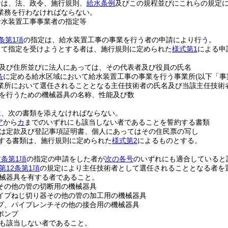
者は、法、政令、施行規則、
給水条例
及びこの規程並びにこれらの規定
業務を行わなければならない。
給水装置工事事業者の指定等
条第1項
の指定は、給水装置工事の事業を行う者の申請により行う。
して指定を受けようとする者は、施行規則に定められた
様式第1
による申
及び住所並びに法人にあっては、その代表者及び役員の氏名
条
に定める給水区域において給水装置工事の事業を行う事業所
(以下「事
業所において選任されることとなる主任技術者の氏名及び当該主任技術
を行うための機械器具の名称、性能及び数
は、次の書類を添えなければならない。
ア
から
カ
までのいずれにも該当しない者であることを誓約する書類
は定款及び登記事項証明書、個人にあってはその住民票の写し
する書類は、施行規則に定められた
様式第2
によるものとする。
前条第1項
の指定の申請をした者が
次の各号
のいずれにも適合していると
第12条第1項
の規定により主任技術者として選任されることとなる者を
械器具を有する者であること。
その他の管の切断用の機械器具
イプねじ切り器その他の管の加工用の機械器具
プ、パイプレンチその他の接合用の機械器具
ポンプ
も該当しない者であること。