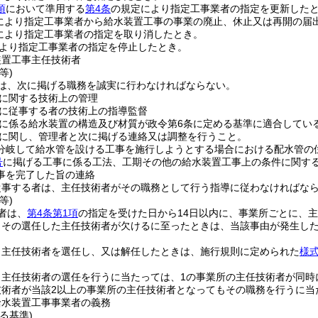
項
において準用する
第4条
の規定により指定工事業者の指定を更新した
により指定工事業者から給水装置工事の事業の廃止、休止又は再開の届
により指定工事業者の指定を取り消したとき。
より指定工事業者の指定を停止したとき。
装置工事主任技術者
等)
は、次に掲げる職務を誠実に行わなければならない。
に関する技術上の管理
に従事する者の技術上の指導監督
に係る給水装置の構造及び材質が政令第6条に定める基準に適合してい
に関し、管理者と次に掲げる連絡又は調整を行うこと。
分岐して給水管を設ける工事を施行しようとする場合における配水管の
号
に掲げる工事に係る工法、工期その他の給水装置工事上の条件に関す
事を完了した旨の連絡
従事する者は、主任技術者がその職務として行う指導に従わなければな
等)
者は、
第4条第1項
の指定を受けた日から14日以内に、事業所ごとに、
、その選任した主任技術者が欠けるに至ったときは、当該事由が発生した
、主任技術者を選任し、又は解任したときは、施行規則に定められた
様式
、主任技術者の選任を行うに当たっては、1の事業所の主任技術者が同時
技術者が当該2以上の事業所の主任技術者となってもその職務を行うに
給水装置工事事業者の義務
る基準)