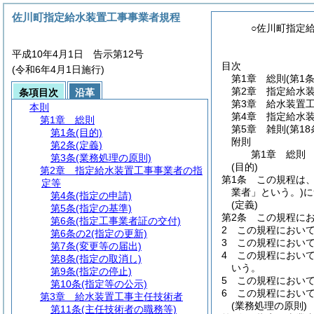
佐川町指定給水装置工事事業者規程
○佐川町指定
平成10年4月1日 告示第12号
目次
(令和6年4月1日施行)
第1章
総則
(第1
第2章
指定給水
条項目次
沿革
第3章
給水装置
本則
第4章
指定給水
第1章
総則
第5章
雑則
(第1
第1条
(目的)
附則
第2条
(定義)
第1章
総則
第3条
(業務処理の原則)
(目的)
第2章
指定給水装置工事事業者の指
第1条
この規程は
定等
業者」という。)
に
第4条
(指定の申請)
(定義)
第5条
(指定の基準)
第2条
この規程に
第6条
(指定工事業者証の交付)
2
この規程におい
第6条の2
(指定の更新)
3
この規程におい
第7条
(変更等の届出)
4
この規程におい
第8条
(指定の取消し)
いう。
第9条
(指定の停止)
5
この規程におい
第10条
(指定等の公示)
6
この規程におい
第3章
給水装置工事主任技術者
(業務処理の原則)
第11条
(主任技術者の職務等)