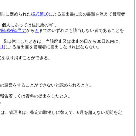
規則に定められた
様式第10
による届出書に次の書類を添えて管理者
、個人にあっては住民票の写し
第5条第3号ア
から
カ
までのいずれにも該当しない者であることを
、又は休止したときは、当該廃止又は休止の日から30日以内に、
11
による届出書を管理者に提出しなければならない。
定を取り消すことができる。
の運営をすることができないと認められるとき。
報告若しくは資料の提出をしたとき。
。
は、管理者は、指定の取消しに替えて、6月を超えない期間を定