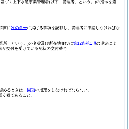
に基づく上下水道事業管理者
(以下「管理者」という。)
の指示を遵
請書に
次の各号
に掲げる事項を記載し、管理者に申請しなければな
業所」という。)
の名称及び所在地並びに
第12条第1項
の規定によ
者が交付を受けている免状の交付番号
認めるときは、
同項
の指定をしなければならない。
置く者であること。