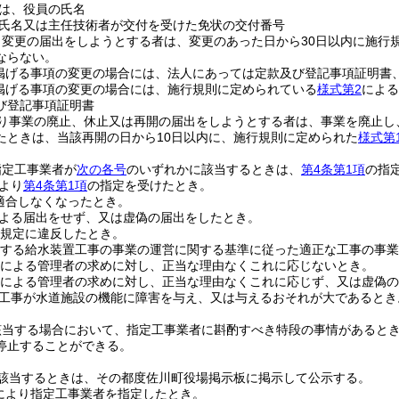
は、役員の氏名
氏名又は主任技術者が交付を受けた免状の交付番号
り変更の届出をしようとする者は、変更のあった日から30日以内に施行
ならない。
掲げる事項の変更の場合には、法人にあっては定款及び登記事項証明書
掲げる事項の変更の場合には、施行規則に定められている
様式第2
による
び登記事項証明書
り事業の廃止、休止又は再開の届出をしようとする者は、事業を廃止し
たときは、当該再開の日から10日以内に、施行規則に定められた
様式第
指定工事業者が
次の各号
のいずれかに該当するときは、
第4条第1項
の指
より
第4条第1項
の指定を受けたとき。
適合しなくなったとき。
よる届出をせず、又は虚偽の届出をしたとき。
規定に違反したとき。
する給水装置工事の事業の運営に関する基準に従った適正な工事の事業
による管理者の求めに対し、正当な理由なくこれに応じないとき。
による管理者の求めに対し、正当な理由なくこれに応じず、又は虚偽の
工事が水道施設の機能に障害を与え、又は与えるおそれが大であるとき
該当する場合において、指定工事業者に斟酌すべき特段の事情があるとき
停止することができる。
該当するときは、その都度佐川町役場掲示板に掲示して公示する。
により指定工事業者を指定したとき。