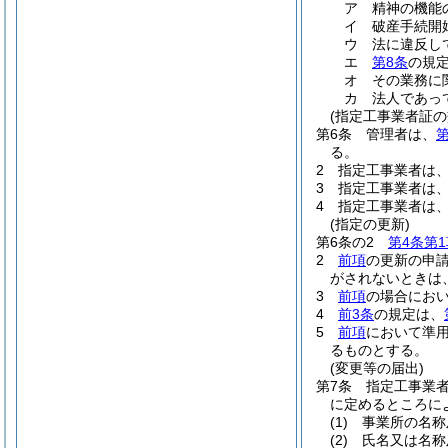
ア
精神の機能
イ
破産手続開
ウ
法に違反し
エ
第8条
の規
オ
その業務に
カ
法人であっ
(指定工事業者証の
第6条
管理者は、
第
る。
2
指定工事業者は
3
指定工事業者は
4
指定工事業者は
(指定の更新)
第6条の2
第4条第1
2
前項
の更新の申
がされないときは
3
前項
の場合にお
4
前3条
の規定は、
5
前項
において準
るものとする。
(変更等の届出)
第7条
指定工事業
に定めるところに
(1)
事業所の名称
(2)
氏名又は名称