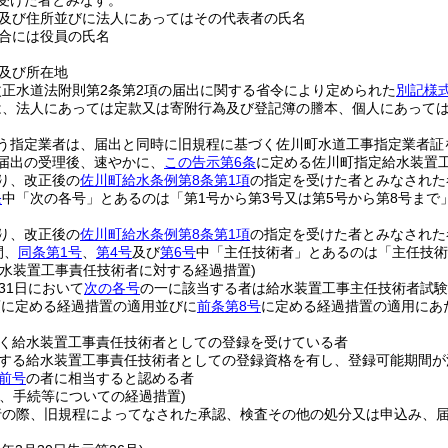
受けた者とみなす。
及び住所並びに法人にあってはその代表者の氏名
合には役員の氏名
及び所在地
正水道法附則第2条第2項の届出に関する省令により定められた
別記様
は、法人にあっては定款又は寄附行為及び登記簿の謄本、個人にあって
う指定業者は、届出と同時に旧規程に基づく佐川町水道工事指定業者証
届出の受理後、速やかに、
この告示第6条
に定める佐川町指定給水装置
り、改正後の
佐川町給水条例第8条第1項
の指定を受けた者とみなされた
条
中「次の各号」とあるのは「第1号から第3号又は第5号から第8号まで
り、改正後の
佐川町給水条例第8条第1項
の指定を受けた者とみなされた
間、
同条第1号
、
第4号
及び
第6号
中「主任技術者」とあるのは「主任技術
給水装置工事責任技術者に対する経過措置)
月31日において
次の各号
の一に該当する者は給水装置工事主任技術者試験
項に定める経過措置の適用並びに
前条第8号
に定める経過措置の適用にあ
く給水装置工事責任技術者としての登録を受けている者
する給水装置工事責任技術者としての登録資格を有し、登録可能期間が
前号
の者に相当すると認める者
分、手続等についての経過措置)
行の際、旧規程によってなされた承認、検査その他の処分又は申込み、