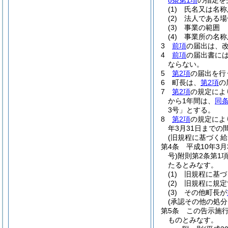
8条第1項
の指定を
(1)
氏名又は名称
(2)
法人である場
(3)
事業の範囲
(4)
事業所の名称
3
前項
の届出は、改
4
前項
の届出書に
ならない。
5
第2項
の届出を行
6
町長は、
第2項
の
7
第2項
の規定によ
から1年間は、
同
3号」とする。
8
第2項
の規定によ
年3月31日までの
(旧規程に基づく
第4条
平成10年3
号)
附則第2条第1
たるとみなす。
(1)
旧規程に基づ
(2)
旧規程に規定
(3)
その他町長が
(承認その他の処
第5条
この告示施
ものとみなす。