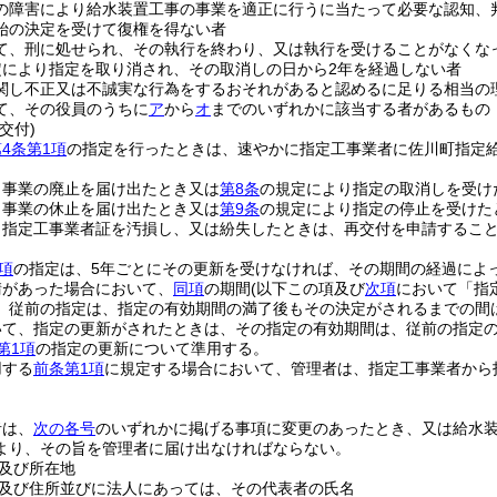
の障害により給水装置工事の事業を適正に行うに当たって必要な認知、
始の決定を受けて復権を得ない者
て、刑に処せられ、その執行を終わり、又は執行を受けることがなくな
定により指定を取り消され、その取消しの日から2年を経過しない者
関し不正又は不誠実な行為をするおそれがあると認めるに足りる相当の
て、その役員のうちに
ア
から
オ
までのいずれかに該当する者があるもの
交付)
4条第1項
の指定を行ったときは、速やかに指定工事業者に佐川町指定
、事業の廃止を届け出たとき又は
第8条
の規定により指定の取消しを受け
、事業の休止を届け出たとき又は
第9条
の規定により指定の停止を受けた
、指定工事業者証を汚損し、又は紛失したときは、再交付を申請するこ
項
の指定は、5年ごとにその更新を受けなければ、その期間の経過によ
請があった場合において、
同項
の期間
(以下この項及び
次項
において「指
、従前の指定は、指定の有効期間の満了後もその決定がされるまでの間
いて、指定の更新がされたときは、その指定の有効期間は、従前の指定
第1項
の指定の更新について準用する。
用する
前条第1項
に規定する場合において、管理者は、指定工事業者から
者は、
次の各号
のいずれかに掲げる事項に変更のあったとき、又は給水
より、その旨を管理者に届け出なければならない。
及び所在地
及び住所並びに法人にあっては、その代表者の氏名