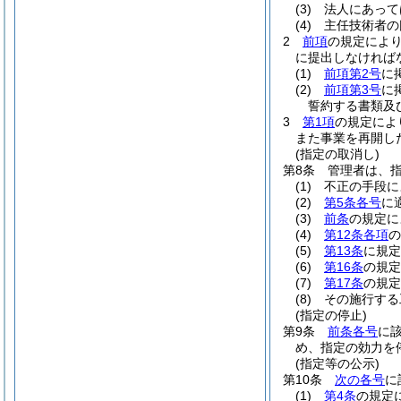
(3)
法人にあって
(4)
主任技術者の
2
前項
の規定によ
に提出しなければ
(1)
前項第2号
に
(2)
前項第3号
に
誓約する書類及
3
第1項
の規定によ
また事業を再開し
(指定の取消し)
第8条
管理者は、
(1)
不正の手段に
(2)
第5条各号
に
(3)
前条
の規定に
(4)
第12条各項
の
(5)
第13条
に規定
(6)
第16条
の規定
(7)
第17条
の規定
(8)
その施行する
(指定の停止)
第9条
前条各号
に
め、指定の効力を
(指定等の公示)
第10条
次の各号
に
(1)
第4条
の規定