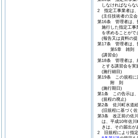
しなければならな
2
指定工事業者は
(主任技術者の立会
第16条
管理者は、
施行した指定工事
を求めることがで
(報告又は資料の提
第17条
管理者は、
第5章
雑則
(講習会)
第18条
管理者は、
とする講習会を実
(施行細目)
第19条
この規程に
附
則
(施行期日)
第1条
この告示は
(規程の廃止)
第2条
佐川町水道
(旧規程に基づく
第3条
改正前の佐
は、平成10年佐
きは、その届出が
2
旧規程により指定