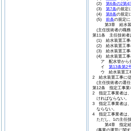
(2)
第6条の2第4
(3)
第7条
の規定
(4)
第8条
の規定
(5)
前条
の規定に
第3章
給水
(主任技術者の職務
第11条
主任技術者
(1)
給水装置工事
(2)
給水装置工事
(3)
給水装置工事
(4)
給水装置工事
ア
配水管から
イ
第13条第2
ウ
給水装置工
2
給水装置工事に
(主任技術者の選任
第12条
指定工事業
2
指定工事業者は
ければならない。
3
指定工事業者は
ならない。
4
指定工事業者は
ただし、1の主任
第4章
指定
(事業の運営に関す