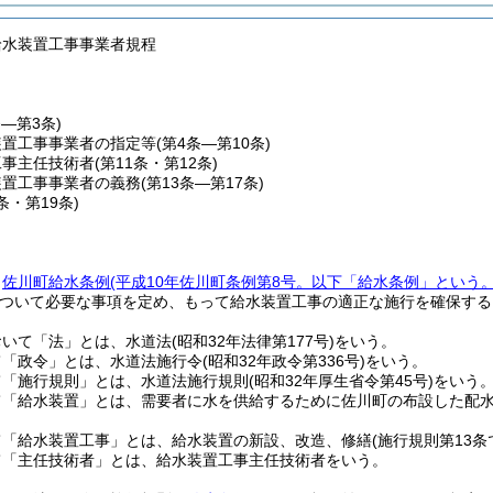
給水装置工事事業者規程
条―第3条)
装置工事事業者の指定等
(第4条―第10条)
工事主任技術者
(第11条・第12条)
装置工事事業者の義務
(第13条―第17条)
8条・第19条)
、
佐川町給水条例
(平成10年佐川町条例第8号。以下「給水条例」という。
ついて必要な事項を定め、もって給水装置工事の適正な施行を確保する
おいて「法」とは、水道法
(昭和32年法律第177号)
をいう。
て「政令」とは、水道法施行令
(昭和32年政令第336号)
をいう。
て「施行規則」とは、水道法施行規則
(昭和32年厚生省令第45号)
をいう
て「給水装置」とは、需要者に水を供給するために佐川町の布設した配
て「給水装置工事」とは、給水装置の新設、改造、修繕
(施行規則第13
て「主任技術者」とは、給水装置工事主任技術者をいう。