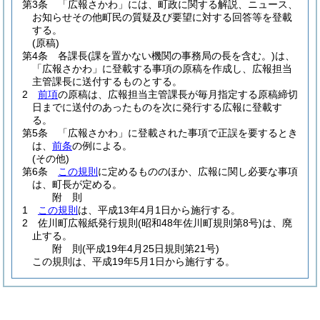
第3条
「広報さかわ」には、町政に関する解説、ニュース、
お知らせその他町民の質疑及び要望に対する回答等を登載
する。
(原稿)
第4条
各課長
(課を置かない機関の事務局の長を含む。)
は、
「広報さかわ」に登載する事項の原稿を作成し、広報担当
主管課長に送付するものとする。
2
前項
の原稿は、広報担当主管課長が毎月指定する原稿締切
日までに送付のあったものを次に発行する広報に登載す
る。
第5条
「広報さかわ」に登載された事項で正誤を要するとき
は、
前条
の例による。
(その他)
第6条
この規則
に定めるもののほか、広報に関し必要な事項
は、町長が定める。
附
則
1
この規則
は、平成13年4月1日から施行する。
2
佐川町広報紙発行規則
(昭和48年佐川町規則第8号)
は、廃
止する。
附
則
(平成19年4月25日
規則第21号)
この規則は、平成19年5月1日から施行する。