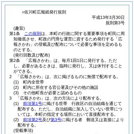
○佐川町広報紙発行規則
平成13年3月30日
規則第3号
(趣旨)
第1条
この規則
は、本町の行政に関する重要事項を町民に周
知徹底させ、町政の円滑な運営に資するため発行する「広
報さかわ」の登載及び配布について必要な事項を定めるも
のとする。
(発行回数及び配布)
第2条
「広報さかわ」は、毎月1回1日に発行する。
ただ
し、必要があるときは、臨時に発行し、又は休刊すること
ができる。
2
「広報さかわ」は、次に掲げるものに無償で配布する。
(1)
町内全世帯
(2)
町内に所在する官公署及びその他の施設
(3)
その他町長が必要と認めるもの
3
「広報さかわ」は、次の方法により配布する。
(1)
前項第1号
に掲げる世帯 行政区の自治組織を通じて
配布する。
ただし、自治組織に加入していない世帯につ
いては、本町の指定する場所において直接配布する。
(2)
前項第2号
及び
第3号
に掲げる者 郵送又は直接により
配布する。
(登載事項)