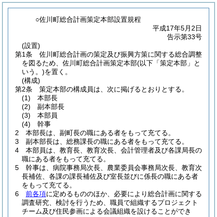
○佐川町総合計画策定本部設置規程
平成17年5月2日
告示第33号
(設置)
第1条
佐川町総合計画の策定及び振興方策に関する総合調整
を図るため、佐川町総合計画策定本部
(以下「策定本部」と
いう。)
を置く。
(構成)
第2条
策定本部の構成員は、次に掲げるとおりとする。
(1)
本部長
(2)
副本部長
(3)
本部員
(4)
幹事
2
本部長は、副町長の職にある者をもって充てる。
3
副本部長は、総務課長の職にある者をもって充てる。
4
本部員は、教育長、教育次長、会計管理者及び各課局長の
職にある者をもって充てる。
5
幹事は、病院事務局次長、農業委員会事務局次長、教育次
長補佐、各課の課長補佐及び室長並びに係長の職にある者
をもって充てる。
6
前各項
に定めるもののほか、必要により総合計画に関する
調査研究、検討を行うため、職員で組織するプロジェクト
チーム及び住民参画による会議組織を設けることができ