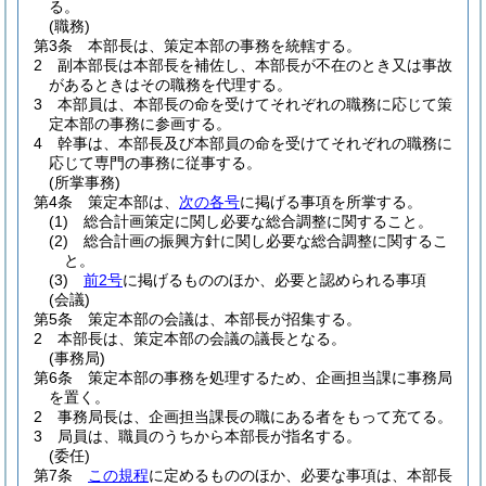
る。
(職務)
第3条
本部長は、策定本部の事務を統轄する。
2
副本部長は本部長を補佐し、本部長が不在のとき又は事故
があるときはその職務を代理する。
3
本部員は、本部長の命を受けてそれぞれの職務に応じて策
定本部の事務に参画する。
4
幹事は、本部長及び本部員の命を受けてそれぞれの職務に
応じて専門の事務に従事する。
(所掌事務)
第4条
策定本部は、
次の各号
に掲げる事項を所掌する。
(1)
総合計画策定に関し必要な総合調整に関すること。
(2)
総合計画の振興方針に関し必要な総合調整に関するこ
と。
(3)
前2号
に掲げるもののほか、必要と認められる事項
(会議)
第5条
策定本部の会議は、本部長が招集する。
2
本部長は、策定本部の会議の議長となる。
(事務局)
第6条
策定本部の事務を処理するため、企画担当課に事務局
を置く。
2
事務局長は、企画担当課長の職にある者をもって充てる。
3
局員は、職員のうちから本部長が指名する。
(委任)
第7条
この規程
に定めるもののほか、必要な事項は、本部長