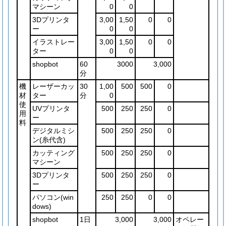
マシーン
0
0
3Dプリンタ
3,00
1,50
0
0
ー
0
0
イラストレー
3,00
1,50
0
0
ター
0
0
shopbot
60
3000
3,000
分
機
レーザーカッ
30
1,00
500
500
0
材
ター
分
0
使
UVプリンタ
500
250
250
0
用
ー
料
デジタルミシ
500
250
250
0
ン
(糸代含)
カッティング
500
250
250
0
マシーン
3Dプリンタ
500
250
250
0
ー
パソコン
(win
250
250
0
0
dows)
shopbot
1日
3,000
3,000
オペレー