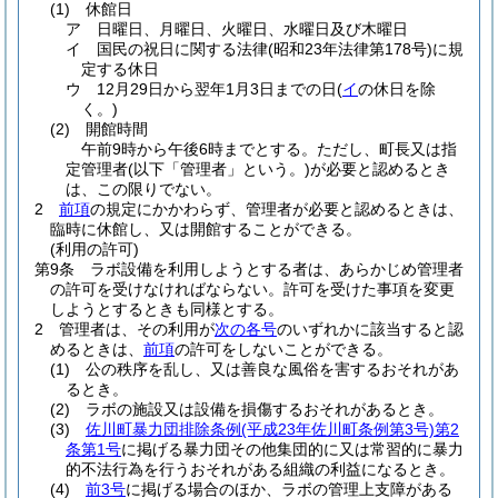
(1)
休館日
ア
日曜日、月曜日、火曜日、水曜日及び木曜日
イ
国民の祝日に関する法律
(昭和23年法律第178号)
に規
定する休日
ウ
12月29日から翌年1月3日までの日
(
イ
の休日を除
く。)
(2)
開館時間
午前9時から午後6時までとする。ただし、町長又は指
定管理者
(以下「管理者」という。)
が必要と認めるとき
は、この限りでない。
2
前項
の規定にかかわらず、管理者が必要と認めるときは、
臨時に休館し、又は開館することができる。
(利用の許可)
第9条
ラボ設備を利用しようとする者は、あらかじめ管理者
の許可を受けなければならない。
許可を受けた事項を変更
しようとするときも同様とする。
2
管理者は、その利用が
次の各号
のいずれかに該当すると認
めるときは、
前項
の許可をしないことができる。
(1)
公の秩序を乱し、又は善良な風俗を害するおそれがあ
るとき。
(2)
ラボの施設又は設備を損傷するおそれがあるとき。
(3)
佐川町暴力団排除条例
(平成23年佐川町条例第3号)
第2
条第1号
に掲げる暴力団その他集団的に又は常習的に暴力
的不法行為を行うおそれがある組織の利益になるとき。
(4)
前3号
に掲げる場合のほか、ラボの管理上支障がある