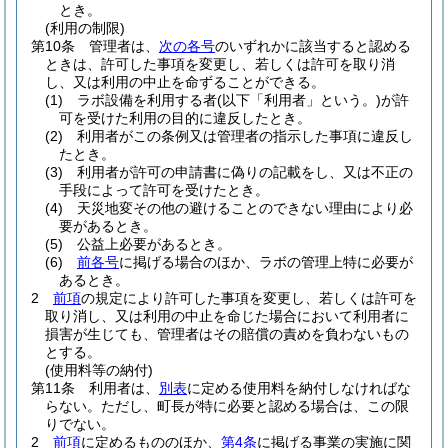
とき。
(利用の制限)
第10条
管理者は、
次の各号
のいずれかに該当すると認める
ときは、許可した事項を変更し、若しくは許可を取り消
し、又は利用の中止を命ずることができる。
(1)
ラボ設備を利用する者
(以下「利用者」という。)
が許
可を受けた利用の目的に違反したとき。
(2)
利用者がこの条例又は管理者の指示した事項に違反し
たとき。
(3)
利用者が許可の申請書に偽りの記載をし、又は不正の
手段によって許可を受けたとき。
(4)
天災地変その他の避けることのできない理由により必
要があるとき。
(5)
公益上必要があるとき。
(6)
前各号
に掲げる場合のほか、ラボの管理上特に必要が
あるとき。
2
前項
の規定により許可した事項を変更し、若しくは許可を
取り消し、又は利用の中止を命じた場合において利用者に
損害が生じても、管理者はその賠償の責めを負わないもの
とする。
(使用料等の納付)
第11条
利用者は、
別表
に定める使用料を納付しなければな
らない。
ただし、町長が特に必要と認める場合は、この限
りでない。
2
前項
に定めるもののほか、
第4条
に掲げる事業の実施に関