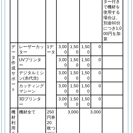
ター付き
で機材を
使用する
場合は、
別途60分
につき1,0
00円を加
算
デ
レーザーカッ
1デ
3,00
1,50
1,50
0
ー
ター
ータ
0
0
0
タ
UVプリンタ
3,00
1,50
1,50
0
作
ー
0
0
0
成
デジタルミシ
3,00
1,50
1,50
0
サ
ン
(糸代含)
0
0
0
ポ
ー
カッティング
3,00
1,50
1,50
0
ト
マシーン
0
0
0
3Dプリンタ
3,00
1,50
1,50
0
ー
0
0
0
機
機材全て
250
3,000
3,000
材
円券
利
20
用
枚つ