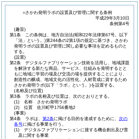
○さかわ発明ラボの設置及び管理に関する条例
平成29年3月10日
条例第4号
(趣旨)
第1条
この条例は、地方自治法
(昭和22年法律第67号。以下
「法」という。)
第244条の2第1項の規定に基づき、さかわ
発明ラボの設置及び管理に関し必要な事項を定めるものと
する。
(設置)
第2条
デジタルファブリケーション技術を活用し、地域課題
を解決する新たな商品、サービス、仕組みを発明するとと
もに地域に学習の場及び交流の場を提供することにより、
創造性の醸成、地域文化の活性化、人材育成に資するため
さかわ発明ラボ
(以下「ラボ」という。)
を設置する。
(名称及び位置)
第3条
ラボの名称及び位置は、次のとおりとする。
(1)
名称 さかわ発明ラボ
(2)
位置 佐川町甲1756番地2
(事業)
第4条
ラボは、
第2条
に掲げる目的を達成するために、
次の
各号
に掲げる事業を行う。
(1)
デジタルファブリケーションに接する機会創出及び普
及に関する事業