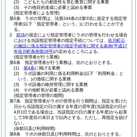
(2)
こどもたちの創造性を育む教育に関する事業
(3)
その他目的達成に必要と認める事業
(指定管理者による管理)
第5条
ラボの管理は、法第244条の2第3項に規定する指定管
理者
(以下「指定管理者」という。)
に行わせることができ
る。
2
前項
の規定により指定管理者にラボの管理を行わせる場合
における当該指定管理者の指定手続については、
佐川町公
の施設に係る指定管理者の指定手続等に関する条例
(平成17
年佐川町条例第28号)
の定めるところによる。
(指定管理者が行う業務)
第6条
指定管理者が行う業務は、次のとおりとする。
(1)
第4条
に掲げる業務
(2)
ラボ設備の利用に係る利用料金
(以下「利用料金」と
いう。)
の徴収に関する業務
(3)
ラボ設備の維持管理に関する業務
(4)
その他町長が必要と認める業務
(指定管理者の管理の期間)
第7条
指定管理者がラボの管理を行う期間は、指定を受けた
日から当該指定の日の属する年度の翌年度
(当該指定の日が
4月1日である場合は、当該指定の日の属する年度)
から起算
して3年度目の末日まで以内とする。
ただし、再指定を妨げ
ない。
(休館日及び利用時間)
第8条
ラボの休館日及び利用時間は、次のとおりとする。