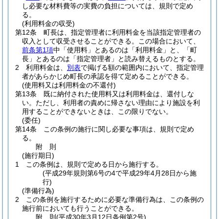
し必要な材料費等の実費の負担については、規則で定め
る。
(利用料金の収受)
第12条
町長は、指定管理者に利用料金を当該指定管理者の
収入として収受させることができる。
この場合において、
前条第1項
中「使用料」とあるのは「利用料金」と、「町
長」とあるのは「指定管理者」と読み替えるものとする。
2
利用料金は、
別表
で掲げる額の範囲内において、指定管理
者があらかじめ町長の承認を得て定めることができる。
(使用料又は利用料金の不還付)
第13条
既に納付された使用料又は利用料金は、還付しな
い。
ただし、利用者の責めに帰さない理由により施設を利
用することができないときは、この限りでない。
(委任)
第14条
この条例の施行に関し必要な事項は、規則で定め
る。
附
則
(施行期日)
1
この条例は、規則で定める日から施行する。
(平成29年規則第6号の4で平成29年4月28日から施
行)
(準備行為)
2
この条例を施行するために必要な準備行為は、この条例の
施行前においても行うことができる。
附
則
(平成30年3月12日
条例第2号)