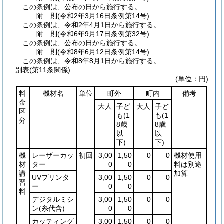
この条例は、公布の日から施行する。
附
則
(令和2年3月16日
条例第14号)
この条例は、令和2年4月1日から施行する。
附
則
(令和6年9月17日
条例第32号)
この条例は、公布の日から施行する。
附
則
(令和8年6月12日
条例第14号)
この条例は、令和8年8月1日から施行する。
別表
(第11条関係)
(単位：円)
料
機材名
単位
町外
町内
備考
金
大人
子ど
大人
子ど
区
も
(1
も
(1
分
8歳
8歳
以
以
下)
下)
機
レーザーカッ
初回
3,00
1,50
0
0
機材使用
材
ター
0
0
料は別途
講
加算
UVプリンタ
3,00
1,50
0
0
習
ー
0
0
料
デジタルミシ
3,00
1,50
0
0
ン
(糸代含)
0
0
カッティング
3,00
1,50
0
0