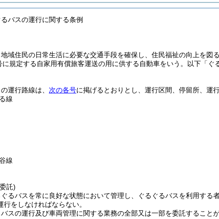
ぐるバスの運行に関する条例
、地域住民の日常生活に必要な交通手段を確保し、住民福祉の向上を図
2号に規定する自家用有償旅客運送の用に供する自動車をいう。以下「ぐ
スの運行路線は、
次の各号
に掲げるとおりとし、運行区間、停留所、運
る線
谷線
委託)
るぐるバスを常に良好な状態において管理し、ぐるぐるバスを利用する
運行をしなければならない。
るバスの運行及び車両管理に関する業務の全部又は一部を委託すること