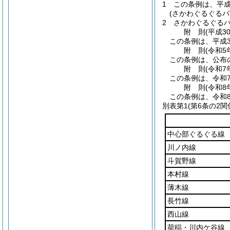
1
この条例は、平成
(さかわぐるぐる
2
さかわぐるぐる
附
則
(平成3
この条例は、平成3
附
則
(令和5
この条例は、公布
附
則
(令和7
この条例は、令和7
附
則
(令和8
この条例は、令和8
別表第1
(第6条の2関
中心部ぐるぐる線
川ノ内線
斗賀野線
本村線
薄木線
長竹線
西山線
荷稲・川内ケ谷線