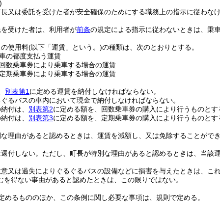
)
町長又は委託を受けた者が安全確保のためにする職務上の指示に従わな
託を受けた者は、利用者が
前条
の規定による指示に従わないときは、乗
スの使用料
(以下「運賃」という。)
の種類は、次のとおりとする。
車の都度支払う運賃
回数乗車券により乗車する場合の運賃
定期乗車券により乗車する場合の運賃
、
別表第1
に定める運賃を納付しなければならない。
るぐるバスの車内において現金で納付しなければならない。
の納付は、
別表第2
に定める額を、回数乗車券の購入により行うものとす
の納付は、
別表第3
に定める額を、定期乗車券の購入により行うものとす
別な理由があると認めるときは、運賃を減額し、又は免除することがで
は還付しない。
ただし、町長が特別な理由があると認めるときは、当該
故意又は過失によりぐるぐるバスの設備などに損害を与えたときは、こ
むを得ない事由があると認めたときは、この限りではない。
定めるもののほか、この条例に関し必要な事項は、規則で定める。