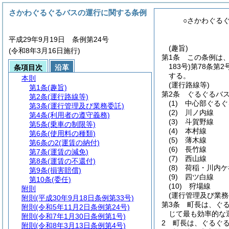
さかわぐるぐるバスの運行に関する条例
○さかわぐる
平成29年9月19日 条例第24号
(趣旨)
(令和8年3月16日施行)
第1条
この条例は
183号)
第78条第
条項目次
沿革
する。
本則
(運行路線等)
第1条
(趣旨)
第2条
ぐるぐるバ
第2条
(運行路線等)
(1)
中心部ぐるぐ
第3条
(運行管理及び業務委託)
(2)
川ノ内線
第4条
(利用者の遵守義務)
(3)
斗賀野線
第5条
(乗車の制限等)
(4)
本村線
第6条
(使用料の種類)
(5)
薄木線
第6条の2
(運賃の納付)
(6)
長竹線
第7条
(運賃の減免)
(7)
西山線
第8条
(運賃の不還付)
(8)
荷稲・川内ケ
第9条
(損害賠償)
(9)
四ツ白線
第10条
(委任)
(10)
狩場線
附則
(運行管理及び業務
附則
(平成30年9月18日条例第33号)
第3条
町長は、ぐ
附則
(令和5年11月2日条例第24号)
じて最も効率的な
附則
(令和7年1月30日条例第1号)
2
町長は、ぐるぐ
附則
(令和8年3月13日条例第4号)