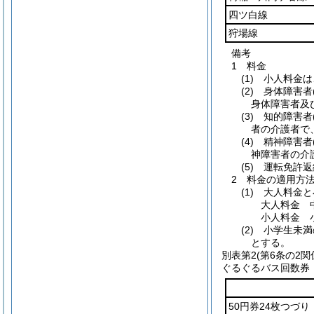
四ツ白線
狩場線
備考
1 料金
(1) 小人料金
(2) 身体障害
身体障害者及
(3) 知的障害
者の介護者で
(4) 精神障害
神障害者の介
(5) 運転免許
2 料金の適用方
(1) 大人料
大人料金 
小人料金 
(2) 小学生
とする。
別表第2
(第6条の2関
ぐるぐるバス回数券
50円券24枚つづり