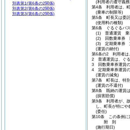
(利用者の遵守義務
別表第1
(第6条の2関係)
第4条
利用者は、
別表第2
(第6条の2関係)
(乗車の制限等)
別表第3
(第6条の2関係)
第5条
町長又は委
(使用料の種類)
第6条
ぐるぐるバ
(1)
普通運賃 乗
(2)
回数乗車券 
(3)
定期乗車券 
(運賃の納付)
第6条の2
利用者は
2
普通運賃は、ぐ
3
回数乗車券運賃
4
定期乗車券運賃
(運賃の減免)
第7条
町長は、特
(運賃の不還付)
第8条
既納の運賃
(損害賠償)
第9条
利用者が、
し、町長が特にや
(委任)
第10条
この条例に
附
則
(施行期日)