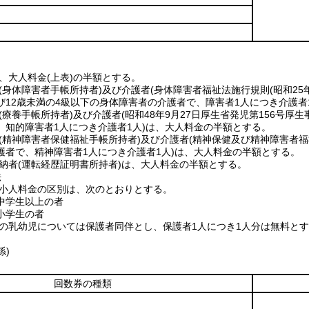
は、大人料金(上表)の半額とする。
者(身体障害者手帳所持者)及び介護者(身体障害者福祉法施行規則(昭和2
び12歳未満の4級以下の身体障害者の介護者で、障害者1人につき介護者
者(療養手帳所持者)及び介護者(昭和48年9月27日厚生省発児第156
、知的障害者1人につき介護者1人)は、大人料金の半額とする。
者(精神障害者保健福祉手帳所持者)及び介護者(精神保健及び精神障害者福祉
護者で、精神障害者1人につき介護者1人)は、大人料金の半額とする。
返納者(運転経歴証明書所持者)は、大人料金の半額とする。
法
金と小人料金の区別は、次のとおりとする。
中学生以上の者
小学生の者
未満の乳幼児については保護者同伴とし、保護者1人につき1人分は無料と
係)
回数券の種類