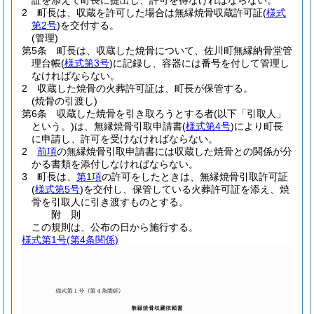
証を添えて町長に提出し、許可を得なければならない。
2
町長は、収蔵を許可した場合は無縁焼骨収蔵許可証
(
様式
第2号
)
を交付する。
(管理)
第5条
町長は、収蔵した焼骨について、佐川町無縁納骨堂管
理台帳
(
様式第3号
)
に記録し、容器には番号を付して管理し
なければならない。
2
収蔵した焼骨の火葬許可証は、町長が保管する。
(焼骨の引渡し)
第6条
収蔵した焼骨を引き取ろうとする者
(以下「引取人」
という。)
は、無縁焼骨引取申請書
(
様式第4号
)
により町長
に申請し、許可を受けなければならない。
2
前項
の無縁焼骨引取申請書には収蔵した焼骨との関係が分
かる書類を添付しなければならない。
3
町長は、
第1項
の許可をしたときは、無縁焼骨引取許可証
(
様式第5号
)
を交付し、保管している火葬許可証を添え、焼
骨を引取人に引き渡すものとする。
附
則
この規則は、公布の日から施行する。
様式第1号
(第4条関係)