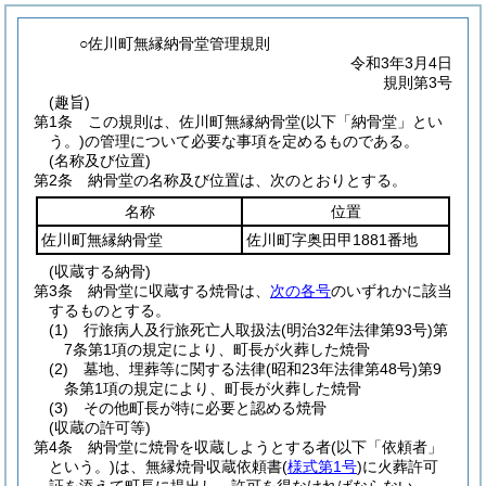
○佐川町無縁納骨堂管理規則
令和3年3月4日
規則第3号
(趣旨)
第1条
この規則は、佐川町無縁納骨堂
(以下「納骨堂」とい
う。)
の管理について必要な事項を定めるものである。
(名称及び位置)
第2条
納骨堂の名称及び位置は、次のとおりとする。
名称
位置
佐川町無縁納骨堂
佐川町字奥田甲1881番地
(収蔵する納骨)
第3条
納骨堂に収蔵する焼骨は、
次の各号
のいずれかに該当
するものとする。
(1)
行旅病人及行旅死亡人取扱法
(明治32年法律第93号)
第
7条第1項の規定により、町長が火葬した焼骨
(2)
墓地、埋葬等に関する法律
(昭和23年法律第48号)
第9
条第1項の規定により、町長が火葬した焼骨
(3)
その他町長が特に必要と認める焼骨
(収蔵の許可等)
第4条
納骨堂に焼骨を収蔵しようとする者
(以下「依頼者」
という。)
は、無縁焼骨収蔵依頼書
(
様式第1号
)
に火葬許可