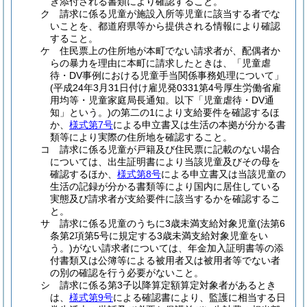
き添付される書類により確認すること。
ク
請求に係る児童が施設入所等児童に該当する者でな
いことを、都道府県等から提供される情報により確認
すること。
ケ
住民票上の住所地が本町でない請求者が、配偶者か
らの暴力を理由に本町に請求したときは、「児童虐
待・DV事例における児童手当関係事務処理について」
(平成24年3月31日付け雇児発0331第4号厚生労働省雇
用均等・児童家庭局長通知。以下「児童虐待・DV通
知」という。)
の第二の1により支給要件を確認するほ
か、
様式第7号
による申立書又は生活の本拠が分かる書
類等により実際の住所地を確認すること。
コ
請求に係る児童が戸籍及び住民票に記載のない場合
については、出生証明書により当該児童及びその母を
確認するほか、
様式第8号
による申立書又は当該児童の
生活の記録が分かる書類等により国内に居住している
実態及び請求者が支給要件に該当するかを確認するこ
と。
サ
請求に係る児童のうちに3歳未満支給対象児童
(法第6
条第2項第5号に規定する3歳未満支給対象児童をい
う。)
がない請求者については、年金加入証明書等の添
付書類又は公簿等による被用者又は被用者等でない者
の別の確認を行う必要がないこと。
シ
請求に係る第3子以降算定額算定対象者があるとき
は、
様式第9号
による確認書により、監護に相当する日