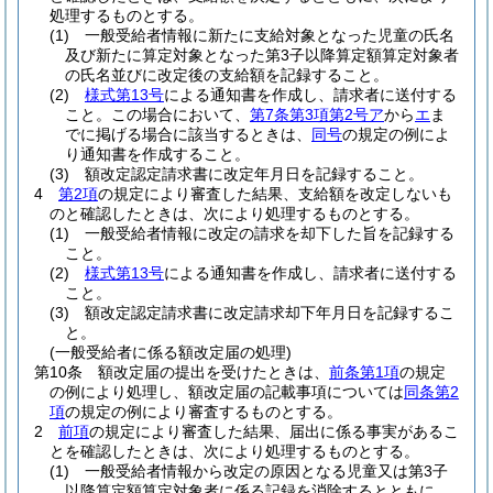
処理するものとする。
(1)
一般受給者情報に新たに支給対象となった児童の氏名
及び新たに算定対象となった第3子以降算定額算定対象者
の氏名並びに改定後の支給額を記録すること。
(2)
様式第13号
による通知書を作成し、請求者に送付する
こと。
この場合において、
第7条第3項第2号ア
から
エ
ま
でに掲げる場合に該当するときは、
同号
の規定の例によ
り通知書を作成すること。
(3)
額改定認定請求書に改定年月日を記録すること。
4
第2項
の規定により審査した結果、支給額を改定しないも
のと確認したときは、次により処理するものとする。
(1)
一般受給者情報に改定の請求を却下した旨を記録する
こと。
(2)
様式第13号
による通知書を作成し、請求者に送付する
こと。
(3)
額改定認定請求書に改定請求却下年月日を記録するこ
と。
(一般受給者に係る額改定届の処理)
第10条
額改定届の提出を受けたときは、
前条第1項
の規定
の例により処理し、額改定届の記載事項については
同条第2
項
の規定の例により審査するものとする。
2
前項
の規定により審査した結果、届出に係る事実があるこ
とを確認したときは、次により処理するものとする。
(1)
一般受給者情報から改定の原因となる児童又は第3子
以降算定額算定対象者に係る記録を消除するとともに、