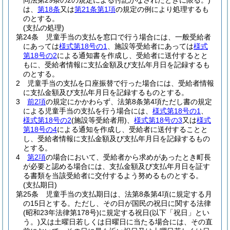
同法第29条の2の規定による付記がなされたときに限る。)
は、
第18条
又は
第21条第1項
の規定の例により処理するも
のとする。
(支払の処理)
第24条
児童手当の支払を窓口で行う場合には、一般受給者
にあっては
様式第18号の1
、施設等受給者にあっては
様式
第18号の2
による通知書を作成し、受給者に送付するとと
もに、受給者情報に支払金額及び支払年月日を記録するも
のとする。
2
児童手当の支払を口座振替で行った場合には、受給者情報
に支払金額及び支払年月日を記録するものとする。
3
前2項
の規定にかかわらず、法第8条第4項ただし書の規定
による児童手当の支払を行う場合には、
様式第18号の1
、
様式第18号の2
(施設等受給者用)
、
様式第18号の3
又は
様式
第18号の4
による通知を作成し、受給者に送付することと
し、受給者情報に支払金額及び支払年月日を記録するもの
とする。
4
第2項
の場合において、受給者から求めがあったとき町長
が必要と認める場合には、支払金額及び支払年月日を証す
る書類を当該受給者に交付するよう努めるものとする。
(支払期日)
第25条
児童手当の支払期日は、法第8条第4項に規定する月
の15日とする。
ただし、その日が国民の祝日に関する法律
(昭和23年法律第178号)
に規定する祝日
(以下「祝日」とい
う。)
又は土曜日若しくは日曜日に当たる場合には、その直