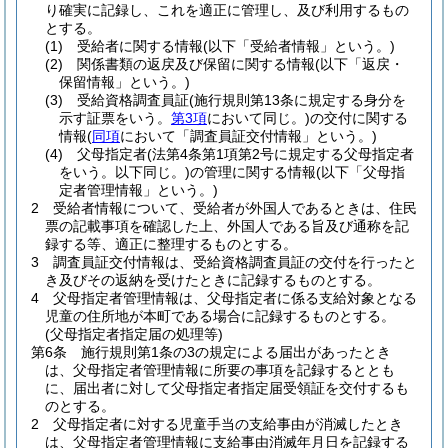
り確実に記録し、これを適正に管理し、及び利用するもの
とする。
(1)
受給者に関する情報
(以下「受給者情報」という。)
(2)
関係書類の返戻及び保留に関する情報
(以下「返戻・
保留情報」という。)
(3)
受給資格調査員証
(施行規則第13条に規定する身分を
示す証票をいう。
第3項
において同じ。)
の交付に関する
情報
(
同項
において「調査員証交付情報」という。)
(4)
父母指定者
(法第4条第1項第2号に規定する父母指定者
をいう。以下同じ。)
の管理に関する情報
(以下「父母指
定者管理情報」という。)
2
受給者情報について、受給者が外国人であるときは、住民
票の記載事項を確認した上、外国人である旨及び通称を記
録する等、適正に整理するものとする。
3
調査員証交付情報は、受給資格調査員証の交付を行ったと
き及びその返納を受けたときに記録するものとする。
4
父母指定者管理情報は、父母指定者に係る支給対象となる
児童の住所地が本町である場合に記録するものとする。
(父母指定者指定届の処理等)
第6条
施行規則第1条の3の規定による届出があったとき
は、父母指定者管理情報に所要の事項を記録するととも
に、届出者に対して父母指定者指定届受領証を交付するも
のとする。
2
父母指定者に対する児童手当の支給事由が消滅したとき
は、父母指定者管理情報に支給事由消滅年月日を記録する