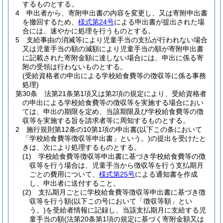
するものとする。
4
申出者から、寄附申出書の内容を変更し、又は寄附申出書
を撤回するため、
様式第24号
による申出書が提出された場
合には、速やかに処理を行うものとする。
5
支給事由の消滅等により児童手当の支払が行われない場合
又は児童手当の額の減額により児童手当の額が寄附申出書
に記載された寄附金額に達しない場合には、申出に係る寄
附の受領は行わないものとする。
(受給資格者の申出による学校給食費等の徴収等に係る事務
処理)
第30条
法第21条第1項又は第2項の規定により、受給資格者
の申出による学校給食費等の徴収等を実施する場合におい
ては、申出の期限を定め、当該期限及び学校給食費等の徴
収等を実施する旨を請求者等に周知するものとする。
2
施行規則第12条の10第1項の申出書
(以下この条において
「学校給食費等徴収等申出書」という。)
の提出を受けたと
きは、次により処理するものとする。
(1)
学校給食費等徴収等申出書に基づき学校給食費等の徴
収等を行う場合は、児童手当から徴収等を行う支払期月
ごとの費用について、
様式第25号
による通知書を作成
し、申出者に送付すること。
(2)
支払期月ごとに学校給食費等徴収等申出書に基づき徴
収等を行う額
(以下この号において「徴収等額」とい
う。)
を受給者情報に記録し、当該支払期月に支給する児
童手当の額
(法第20条第1項の規定に基づく寄附金額又は