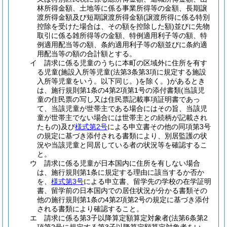
林所得金額、土地等に係る事業所得等の金額、長期譲
渡所得金額及び短期譲渡所得金額
(譲渡所得に係る特別
控除を受けた場合は、その額を控除した額)
並びに先物
取引に係る雑所得等の金額、特例適用利子等の額、特
例適用配当等の額、条約適用利子等の額並びに条約適
用配当等の額の合計額とする。
イ
請求に係る児童のうちに本町の区域外に住所を有す
る児童
(施設入所等児童
(法第3条第3項に規定する施設
入所等児童をいう。以下同じ。)
を除く。)
があるとき
は、施行規則第1条の4第2項第1号の添付書類
(当該児
童の住民票の写し又は住民票記載事項証明書であっ
て、当該児童が世帯主である場合にはその旨、当該児
童が世帯主でない場合には世帯主との続柄が記載され
たもの)
及び
様式第2号
による申立書その他の同項第3号
の規定に基づき添付される書類により、別居監護の状
況や当該児童と同居している者の状況等を確認するこ
と。
ウ
請求に係る児童が日本国内に住所を有しない場合
は、施行規則第1条に規定する理由に該当するか否か
を、
様式第3号
による申立書、留学先の学校の在学証明
書、留学前の日本国内での居住状況が分かる書類その
他の施行規則第1条の4第2項第2号の規定に基づき添付
される書類により確認すること。
エ
請求に係る第3子以降算定額算定対象者
(法第6条第2