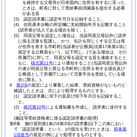
を維持する父母等が日本国内に住所を有するに至った
ときは、町長に対して受給事由消滅届を提出する必要
がある旨
(3)
認定請求書に認定年月日を記録すること。
(4)
住民基本台帳の所定欄に支給開始年月を記載すること
(請求者が法人である場合を除く。)
。
(5)
同居父母を認定した場合は、当該同居父母以外に請求
に係る児童を監護し、かつ、生計を同じくする父又は母
が住所を有する市町村
(当該者が公務員
(法第17条第1項に
規定する公務員をいう。以下同じ。)
である場合は、その
所属庁)
に対して、同居父母を認定する旨を連絡するとと
もに、
様式第11号
により通知すること
(当該同居父母以外
の者が同居父母と異なる市町村に住所を有する場合及び
公務員として所属庁において児童手当を受給している場
合に限る。)
。
4
第2項
の規定により審査した結果、受給資格がないものと
確認したときは、次により処理するものとする。
(1)
認定請求書に却下の旨及び却下年月日を記録するこ
と。
(2)
様式第10号
による通知書を作成し、請求者に送付する
こと。
(施設等受給資格者に係る認定請求書の処理)
第8条
施行規則第1条の4第3項の請求書
(以下この条におい
て「認定請求書」という。)
の提出を受けたときは、
前条第
1項各号
の規定の例により処理するものとする。