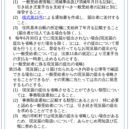
(1)
一般受給者情報に消滅事由及び消滅年月日を記録し、
引き続き児童手当を支給すべき一般受給者の記録と別に
保管すること。
(2)
様式第15号
による通知書を作成し、届出者に送付する
こと。
(3)
住民基本台帳の所定欄に支給終了年月を記載すること
(届出者が法人である場合を除く。)
。
6
毎年6月30日までに現況届が提出されない場合
(現況届の
提出を省略させた場合を除く。)
には、その提出について督
促を行うとともに、督促を行ってもなお現況届の提出がな
い一般受給者については、法第11条の規定により児童手当
の支払を一時差し止めるものとする。
(一般受給者に係る現況届の提出の省略)
第15条
現況届により届け出られるべき内容を公簿等で確認
できる場合には、一般受給者からの現況届の提出を省略さ
せることができるが、その実施に当たっては次の点に留意
するものとする。
(1)
現況届の提出を省略させることができない類型につい
ては、事務取扱通知によること。
(2)
事務取扱通知に記載する類型にあるとおり、特に必要
と認める一般受給者については、引き続き現況届の提出
を求めることができること。
(3)
他の市町村では現況届の提出を省略しない場合がある
ため、現況届の取扱いについて、あらかじめ周知及び広
報に努めること。