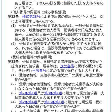
ある場合は、それらの額を更に控除した額)
を支払うもの
とすること。
(個人番号の変更等に係る事務処理)
第32条
様式第28号
による申出書の提出を受けたときは、次
により処理するものとする。
(1)
受給者が一般受給者である場合は、一般受給者情報に
おける一般受給者の個人番号、配偶者等の氏名及び個人
番号、児童の個人番号又は第3子以降算定額算定対象者の
個人番号に係る記録を必要に応じて改めるものとする。
(2)
受給者が施設等受給者
(個人かつ被用者である者に限
る。)
である場合は、施設等受給者情報における設置者等
の個人番号に係る記録を改めるものとする。
(受給者情報等の保存期間)
第33条
受給者情報、父母指定者管理情報及び請求者等から
提出された請求書、届書等は、
次の各号
に掲げる区分に応
じ、それぞれ
当該各号
に定める期間保存するものとする。
(1)
受給者情報 支給事由の消滅の日の属する年度の翌年
度から5年
(2)
父母指定者管理情報 父母指定者に児童手当が支給さ
れなくなった日の属する年度の翌年度から5年
(3)
第7条第1項
又は
第8条第1項
に規定する認定請求書 支
給事由の消滅の日の属する年度の翌年度から5年
(4)
第2条第4項
又は
第16条第1項
に規定する現況届 提出
のあった日の属する年度の翌年度から2年
(5)
未支払請求書 提出のあった日の属する年度の翌年度