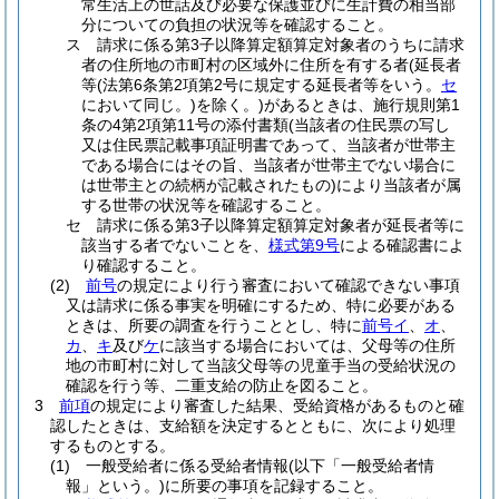
常生活上の世話及び必要な保護並びに生計費の相当部
分についての負担の状況等を確認すること。
ス
請求に係る第3子以降算定額算定対象者のうちに請求
者の住所地の市町村の区域外に住所を有する者
(延長者
等
(法第6条第2項第2号に規定する延長者等をいう。
セ
において同じ。)
を除く。)
があるときは、施行規則第1
条の4第2項第11号の添付書類
(当該者の住民票の写し
又は住民票記載事項証明書であって、当該者が世帯主
である場合にはその旨、当該者が世帯主でない場合に
は世帯主との続柄が記載されたもの)
により当該者が属
する世帯の状況等を確認すること。
セ
請求に係る第3子以降算定額算定対象者が延長者等に
該当する者でないことを、
様式第9号
による確認書によ
り確認すること。
(2)
前号
の規定により行う審査において確認できない事項
又は請求に係る事実を明確にするため、特に必要がある
ときは、所要の調査を行うこととし、特に
前号イ
、
オ
、
カ
、
キ
及び
ケ
に該当する場合においては、父母等の住所
地の市町村に対して当該父母等の児童手当の受給状況の
確認を行う等、二重支給の防止を図ること。
3
前項
の規定により審査した結果、受給資格があるものと確
認したときは、支給額を決定するとともに、次により処理
するものとする。
(1)
一般受給者に係る受給者情報
(以下「一般受給者情
報」という。)
に所要の事項を記録すること。