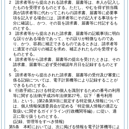
2
請求者等から提出される請求書、届書等は、本人が記入し
たものを受理するものとする。
ただし、やむを得ず担当職
員が請求者等に代わってこれらの請求書、届書等に必要事
項を記入する場合には、請求者等にその記入する事項を十
分に確認し、かつ、その旨を請求書、届書等に付記するも
のとする。
3
請求者等から提出された請求書、届書等の記載事項に明白
な誤りがある場合であって、その誤りが軽微なものであ
り、かつ、容易に補正できるものであるときは、請求者等
に適宜その誤りの補正を求め、補正されたものを受理する
ものとする。
4
請求者等から請求書、届書等の提出を受けたときは、その
請求書、届書等に必ず受付確認年月日を記録するものとす
る。
5
請求者等から提出された請求書、届書等の受付及び審査に
係る記録については、電子計算機等により記録することが
できるものとする。
6
行政手続における特定の個人を識別するための番号の利用
等に関する法律
(平成25年法律第27号。以下「番号利用
法」という。)
第2条第9項に規定する特定個人情報について
は、個人情報保護委員会が定める「特定個人情報の適正な
取扱いに関するガイドライン
(行政機関等編)
」に従い、適
正に取り扱うものとする。
(記録、管理等をすべき情報)
第5条
本町においては、次に掲げる情報を電子計算機等によ