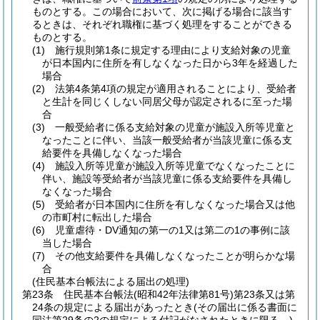
ものとする。
この場合において、次に掲げる場合に該当す
るときは、それぞれ職権に基づく処理をすることができる
ものとする。
(1)
施行規則第1条に規定する理由により支給対象の児童
が日本国内に住所を有しなくなった日から3年を経過した
場合
(2)
法第4条第4項の規定が適用されることにより、受給者
と生計を同じくしない同居父母が認定されるに至った場
合
(3)
一般受給者に係る支給対象の児童が施設入所等児童と
なったことに伴い、当該一般受給者が当該児童に係る支
給要件を具備しなくなった場合
(4)
施設入所等児童が施設入所等児童でなくなったことに
伴い、施設等受給者が当該児童に係る支給要件を具備し
なくなった場合
(5)
受給者が日本国内に住所を有しなくなった場合又は他
の市町村に転出した場合
(6)
児童虐待・DV通知の第一の1又は第二の1の事例に該
当した場合
(7)
その他支給要件を具備しなくなったことが明らかな場
合
(住民基本台帳法による届出の処理)
第23条
住民基本台帳法
(昭和42年法律第81号)
第23条又は第
24条の規定による届出があったとき
(その届出に係る書面に