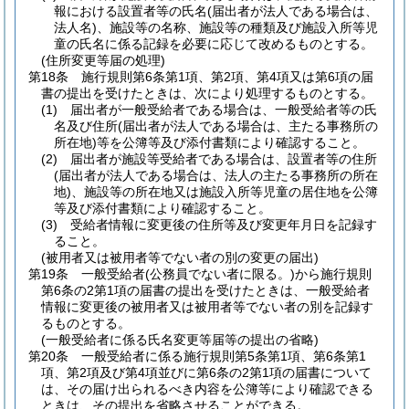
報における設置者等の氏名
(届出者が法人である場合は、
法人名)
、施設等の名称、施設等の種類及び施設入所等児
童の氏名に係る記録を必要に応じて改めるものとする。
(住所変更等届の処理)
第18条
施行規則第6条第1項、第2項、第4項又は第6項の届
書の提出を受けたときは、次により処理するものとする。
(1)
届出者が一般受給者である場合は、一般受給者等の氏
名及び住所
(届出者が法人である場合は、主たる事務所の
所在地)
等を公簿等及び添付書類により確認すること。
(2)
届出者が施設等受給者である場合は、設置者等の住所
(届出者が法人である場合は、法人の主たる事務所の所在
地)
、施設等の所在地又は施設入所等児童の居住地を公簿
等及び添付書類により確認すること。
(3)
受給者情報に変更後の住所等及び変更年月日を記録す
ること。
(被用者又は被用者等でない者の別の変更の届出)
第19条
一般受給者
(公務員でない者に限る。)
から施行規則
第6条の2第1項の届書の提出を受けたときは、一般受給者
情報に変更後の被用者又は被用者等でない者の別を記録す
るものとする。
(一般受給者に係る氏名変更等届等の提出の省略)
第20条
一般受給者に係る施行規則第5条第1項、第6条第1
項、第2項及び第4項並びに第6条の2第1項の届書について
は、その届け出られるべき内容を公簿等により確認できる
ときは、その提出を省略させることができる。