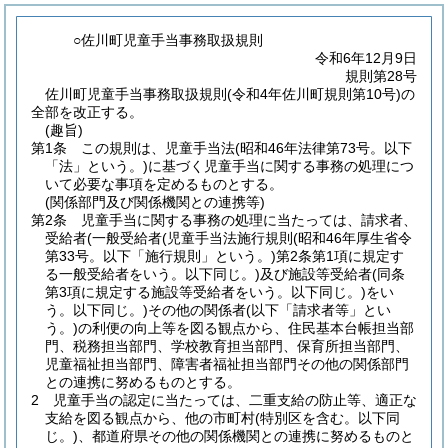
○佐川町児童手当事務取扱規則
令和6年12月9日
規則第28号
佐川町児童手当事務取扱規則(令和4年佐川町規則第10号)の
全部を改正する。
(趣旨)
第1条
この規則は、児童手当法
(昭和46年法律第73号。以下
「法」という。)
に基づく児童手当に関する事務の処理につ
いて必要な事項を定めるものとする。
(関係部門及び関係機関との連携等)
第2条
児童手当に関する事務の処理に当たっては、請求者、
受給者
(一般受給者
(児童手当法施行規則
(昭和46年厚生省令
第33号。以下「施行規則」という。)
第2条第1項に規定す
る一般受給者をいう。以下同じ。)
及び施設等受給者
(同条
第3項に規定する施設等受給者をいう。以下同じ。)
をい
う。以下同じ。)
その他の関係者
(以下「請求者等」とい
う。)
の利便の向上等を図る観点から、住民基本台帳担当部
門、税務担当部門、学校教育担当部門、保育所担当部門、
児童福祉担当部門、障害者福祉担当部門その他の関係部門
との連携に努めるものとする。
2
児童手当の認定に当たっては、二重支給の防止等、適正な
支給を図る観点から、他の市町村
(特別区を含む。以下同
じ。)
、都道府県その他の関係機関との連携に努めるものと