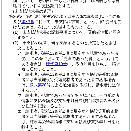
前において、その日に最も近い祝日又は土曜日若しくは日
曜日でない日を支払期日とする。
(未支払請求書の処理)
第26条
施行規則第9条第1項又は第2項の請求書
(以下この条
及び
第33条
において「未支払請求書」という。)
の提出を受
けたときは、次により処理するものとする。
(1)
未支払請求書の記載事項について、受給者情報と照合
すること。
(2)
未支払の児童手当を支給するものと決定したときは、
次によること。
ア
請求者が法第12条第1項に規定する児童であった者
(以下この条において「児童であった者」という。)
で
ある場合は、
様式第19号
による通知書を作成し、請求
者に送付すること。
イ
請求者が法第12条第2項に規定する施設等受給資格
者又は当該施設等受給資格者であった者である場合
は、
様式第20号
による通知書を作成し、請求者に送付
すること。
ウ
請求者が児童であった者である場合は、一般受給者
情報に支払金額及び支払年月日並びに請求者の氏名及
び住所を記録すること。
エ
請求者が法第12条第2項に規定する施設等受給資格
者又は当該施設等受給資格者であった者である場合
は、施設等受給者情報に支払金額及び支払年月日を記
録すること。