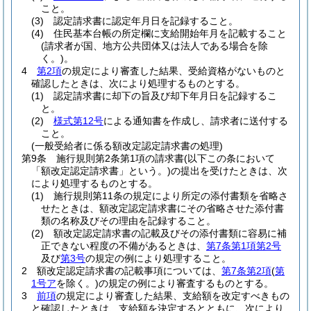
こと。
(3)
認定請求書に認定年月日を記録すること。
(4)
住民基本台帳の所定欄に支給開始年月を記載すること
(請求者が国、地方公共団体又は法人である場合を除
く。)
。
4
第2項
の規定により審査した結果、受給資格がないものと
確認したときは、次により処理するものとする。
(1)
認定請求書に却下の旨及び却下年月日を記録するこ
と。
(2)
様式第12号
による通知書を作成し、請求者に送付する
こと。
(一般受給者に係る額改定認定請求書の処理)
第9条
施行規則第2条第1項の請求書
(以下この条において
「額改定認定請求書」という。)
の提出を受けたときは、次
により処理するものとする。
(1)
施行規則第11条の規定により所定の添付書類を省略さ
せたときは、額改定認定請求書にその省略させた添付書
類の名称及びその理由を記録すること。
(2)
額改定認定請求書の記載及びその添付書類に容易に補
正できない程度の不備があるときは、
第7条第1項第2号
及び
第3号
の規定の例により処理すること。
2
額改定認定請求書の記載事項については、
第7条第2項
(
第
1号ア
を除く。)
の規定の例により審査するものとする。
3
前項
の規定により審査した結果、支給額を改定すべきもの
と確認したときは、支給額を決定するとともに、次により