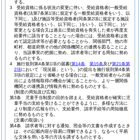
する。
3
受給資格に係る状況の変更に伴い、受給資格者
(一般受給
資格者
(法第7条第1項に規定する一般受給資格者をいう。以
下同じ。)
及び施設等受給資格者
(同条第2項に規定する施設
等受給資格者をいう。以下同じ。)
をいう。以下同じ。)
が
変更となる場合又は過去に受給資格を喪失した者が再度支
給要件に該当することとなった場合には、受給資格者は改
めて認定請求等が必要となることから、関係部門、他の市
町村、都道府県その他の関係機関との連携を図ることによ
り、当該事実の把握に努め、請求者等に対する周知に努め
るものとする。
4
施行規則第4条第1項の届書
(
第14条
、
第15条
及び
第21条第
2項
において「現況届」という。)
の提出を施行規則第4条第
3項の規定により省略させる場合には、一般受給者からの届
出による情報取得の機会が減じることから、より一層関係
機関との連携及び情報共有に努めるものとする。
(制度の周知及び広報)
第3条
児童手当制度の目的を踏まえ、受給資格者が確実に児
童手当の支給を受けることができるように、多様な方法に
より制度の広報を行い、支給要件、請求手続等の周知徹底
に努めるものとする。
(文書の取扱い)
第4条
請求者等に対する通知、照会等の文書を作成するとき
は、その記載内容が容易に理解できるよう、なるべく平易
な文体を用いる等の方法を講ずるものとする。