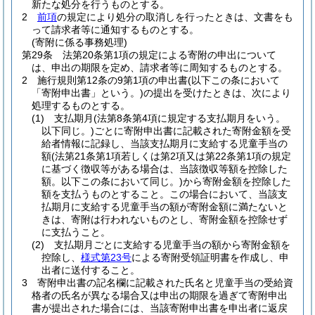
新たな処分を行うものとする。
2
前項
の規定により処分の取消しを行ったときは、文書をも
って請求者等に通知するものとする。
(寄附に係る事務処理)
第29条
法第20条第1項の規定による寄附の申出について
は、申出の期限を定め、請求者等に周知するものとする。
2
施行規則第12条の9第1項の申出書
(以下この条において
「寄附申出書」という。)
の提出を受けたときは、次により
処理するものとする。
(1)
支払期月
(法第8条第4項に規定する支払期月をいう。
以下同じ。)
ごとに寄附申出書に記載された寄附金額を受
給者情報に記録し、当該支払期月に支給する児童手当の
額
(法第21条第1項若しくは第2項又は第22条第1項の規定
に基づく徴収等がある場合は、当該徴収等額を控除した
額。以下この条において同じ。)
から寄附金額を控除した
額を支払うものとすること。
この場合において、当該支
払期月に支給する児童手当の額が寄附金額に満たないと
きは、寄附は行われないものとし、寄附金額を控除せず
に支払うこと。
(2)
支払期月ごとに支給する児童手当の額から寄附金額を
控除し、
様式第23号
による寄附受領証明書を作成し、申
出者に送付すること。
3
寄附申出書の記名欄に記載された氏名と児童手当の受給資
格者の氏名が異なる場合又は申出の期限を過ぎて寄附申出
書が提出された場合には、当該寄附申出書を申出者に返戻