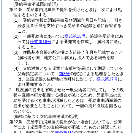
(受給事由消滅届の処理)
第21条
受給事由消滅届の提出を受けたときは、次により処
理するものとする。
(1)
受給者情報に消滅事由及び消滅年月日を記録し、引き
続き児童手当を支給すべき受給者の記録と別に保管する
こと。
(2)
一般受給者にあっては
様式第15号
、施設等受給者にあ
っては
様式第16号
による通知書を作成し、届出者に送付
すること。
(3)
住民基本台帳の所定欄に支給終了年月を記載すること
(届出者が国、地方公共団体又は法人である場合を除
く。)
。
(4)
支給対象となる児童と市町村を異にして別居している
父母指定者について、
前3号
の規定による処理をしたとき
は、当該児童の住所地の市町村に対して、
様式第17号
に
より通知すること。
2
現況届の提出を省略させた一般受給者に関しては、その現
状を直接本町が把握する機会が減じるため、児童手当の支
給を受けるべき事由が消滅したときは、受給事由消滅届の
提出が必要となることについて、一層の周知徹底を図るも
のとする。
(職権に基づく支給事由消滅の処理)
第22条
受給事由消滅届の提出がない場合においても、公簿
等により児童手当の支給事由が消滅したものと確認したと
きは、職権に基づいて
前条第1項
の規定の例により処理する