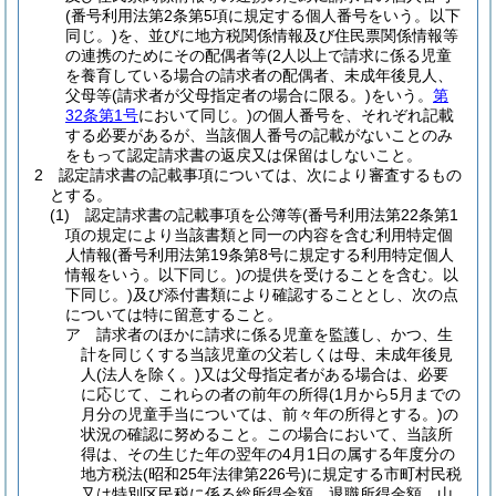
(番号利用法第2条第5項に規定する個人番号をいう。以下
同じ。)
を、並びに地方税関係情報及び住民票関係情報等
の連携のためにその配偶者等
(2人以上で請求に係る児童
を養育している場合の請求者の配偶者、未成年後見人、
父母等
(請求者が父母指定者の場合に限る。)
をいう。
第
32条第1号
において同じ。)
の個人番号を、それぞれ記載
する必要があるが、当該個人番号の記載がないことのみ
をもって認定請求書の返戻又は保留はしないこと。
2
認定請求書の記載事項については、次により審査するもの
とする。
(1)
認定請求書の記載事項を公簿等
(番号利用法第22条第1
項の規定により当該書類と同一の内容を含む利用特定個
人情報
(番号利用法第19条第8号に規定する利用特定個人
情報をいう。以下同じ。)
の提供を受けることを含む。以
下同じ。)
及び添付書類により確認することとし、次の点
については特に留意すること。
ア
請求者のほかに請求に係る児童を監護し、かつ、生
計を同じくする当該児童の父若しくは母、未成年後見
人
(法人を除く。)
又は父母指定者がある場合は、必要
に応じて、これらの者の前年の所得
(1月から5月までの
月分の児童手当については、前々年の所得とする。)
の
状況の確認に努めること。
この場合において、当該所
得は、その生じた年の翌年の4月1日の属する年度分の
地方税法
(昭和25年法律第226号)
に規定する市町村民税
又は特別区民税に係る総所得金額、退職所得金額、山