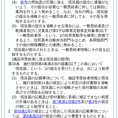
(4)
前号
の周知及び広報に加え、現況届の提出に遺漏がな
いよう、その提出が必要な一般受給者に対しては個別に
案内を行うよう努めること。
なお、当分の間は、現況届
の提出を省略させた一般受給者に対しても、その旨を周
知するものとする。
(5)
現況届の提出を省略させる場合には、一般受給者及び
配偶者並びに児童及び第3子以降算定額算定対象者
(以下
「一般受給者等」という。)
の住所異動等を確実に把握で
きるよう、住民基本台帳担当部門をはじめ、各関係部門
その他の関係機関との連携に努めること。
2
現況届が提出されたときは、一般受給者情報にその旨を記
録するものとする。
(施設等受給者に係る現況届の処理)
第16条
施行規則第4条第4項の届書
(以下この条において
「現況届」という。)
の提出を受けたときは、次により処理
するものとする。
(1)
現況届の記載事項について、施設等受給者情報と照合
し、施行規則第11条の規定により所定の添付書類を省略
させたときは、現況届にその省略させた添付書類の名称
及びその理由を記録すること。
(2)
現況届の記載及び添付書類に容易に補正できない程度
の不備があるときは、
第7条第1項第2号
及び
第3号
の規定
の例により処理すること。
2
前項第1号
の規定により照合した現況届の記載事項につい
ては、
第8条第2項
の規定の例により審査するものとする。