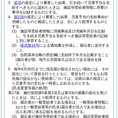
3
前項
の規定により審査した結果、引き続いて児童手当を支
給すべきものと認めたときは、施設等受給者情報に所要の
事項を記録するものとする。
4
第2項
の規定により審査した結果、児童手当の支給事由が
消滅したものと確認したときは、次により処理するものと
する。
(1)
施設等受給者情報に消滅事由及び消滅年月日を記録
し、引き続き児童手当を支給すべき施設等受給者の記録
と別に保管すること。
(2)
様式第16号
による通知書を作成し、届出者に送付する
こと。
(3)
住民基本台帳の所定欄に支給終了年月を記載すること
(届出者が国、地方公共団体又は法人である場合を除
く。)
。
5
毎年6月30日までに現況届が提出されない場合には、その
提出について督促を行うとともに、督促を行ってもなお現
況届の提出がない受給者については、法第11条の規定によ
り児童手当の支払を一時差し止めるものとする。
(氏名変更等届の処理)
第17条
施行規則第5条第1項又は第3項の届書の提出を受け
たときは、次により処理するものとする。
(1)
届出者が一般受給者である場合は、一般受給者情報に
おける一般受給者等の氏名
(届出者が法人である場合は、
法人名)
等に係る記録を改めるものとする。
(2)
届出者が施設等受給者である場合は、施設等受給者情