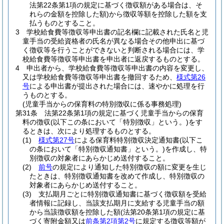
法第22条第1項の規定に基づく徴収額がある場合は、そ
れらの金額を控除した額)
から徴収等額を控除した額を支
払うものとすること。
3
学校給食費等徴収等申出書の記名欄に記載された氏名と児
童手当の受給資格者の氏名が異なる場合その他申出に基づ
く徴収等を行うことができないと判断される場合には、学
校給食費等徴収等申出書を申出者に返戻するものとする。
4
申出者から、学校給食費等徴収等申出書の内容を変更し、
又は学校給食費等徴収等申出書を撤回するため、
様式第26
号
による申出書が提出された場合には、速やかに処理を行
うものとする。
(児童手当からの保育料の特別徴収に係る事務処理)
第31条
法第22条第1項の規定に基づく児童手当からの保育
料の徴収
(以下この条において「特別徴収」という。)
をす
るときは、次により処理するものとする。
(1)
様式第27号
による保育料特別徴収決定通知書
(以下こ
の条において「特別徴収通知書」という。)
を作成し、特
別徴収の対象者にあらかじめ送付すること。
(2)
前号
の規定により通知した特別徴収の額に変更を生じ
たときは、特別徴収通知書を改めて作成し、特別徴収の
対象者にあらかじめ送付すること。
(3)
支払期月ごとに特別徴収通知書に基づく徴収額を受給
者情報に記録し、当該支払期月に支給する児童手当の額
から当該徴収額を控除した額
(法第20条第1項の規定に基
づく寄附金額又は
前条第2項第2号
に規定する徴収等額が