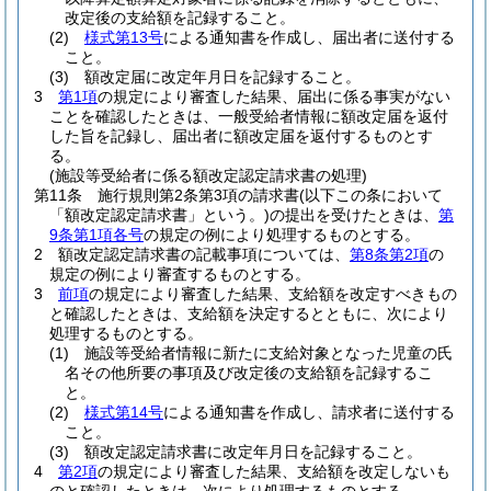
改定後の支給額を記録すること。
(2)
様式第13号
による通知書を作成し、届出者に送付する
こと。
(3)
額改定届に改定年月日を記録すること。
3
第1項
の規定により審査した結果、届出に係る事実がない
ことを確認したときは、一般受給者情報に額改定届を返付
した旨を記録し、届出者に額改定届を返付するものとす
る。
(施設等受給者に係る額改定認定請求書の処理)
第11条
施行規則第2条第3項の請求書
(以下この条において
「額改定認定請求書」という。)
の提出を受けたときは、
第
9条第1項各号
の規定の例により処理するものとする。
2
額改定認定請求書の記載事項については、
第8条第2項
の
規定の例により審査するものとする。
3
前項
の規定により審査した結果、支給額を改定すべきもの
と確認したときは、支給額を決定するとともに、次により
処理するものとする。
(1)
施設等受給者情報に新たに支給対象となった児童の氏
名その他所要の事項及び改定後の支給額を記録するこ
と。
(2)
様式第14号
による通知書を作成し、請求者に送付する
こと。
(3)
額改定認定請求書に改定年月日を記録すること。
4
第2項
の規定により審査した結果、支給額を改定しないも