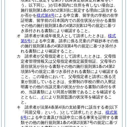
項第2号に規定する第3子以降算定額算定対象者をい
う。以下同じ。)
が日本国内に住所を有しない場合は、
施行規則第1条の3の2第3項に規定する理由に該当する
か否かを
様式第4号
による申立書、留学先の学校の在学
証明書、留学前の日本国内での居住状況が分かる書類
その他の施行規則第1条の4第2項第12号の規定に基づ
き添付される書類により確認すること。
オ
請求者が未成年後見人として請求したときは、
様式
第5号
による申立書、請求に係る児童の戸籍抄本その他
の施行規則第1条の4第2項第4号の規定に基づき添付さ
れる書類により確認すること。
カ
請求者が父母指定者として請求したときは、父母指
定者管理情報又は父母指定者指定届受領証、父母等の
居住状況が分かる書類その他の施行規則第1条の4第2
項第5号の規定に基づき添付される書類により確認する
こと。
この場合において、父母指定者と請求に係る児
童が別居しているときは、全寮制の学校の寮の入寮証
明書その他の当該児童の状況が分かる書類の添付を求
め、当該書類により同居が困難であることを確認する
とともに、
イ
により別居監護の状況等を確認するこ
と。
キ
請求者が法第4条第4項の支給要件に該当する者
(以下
「同居父母」という。)
として請求したときは、
様式第
6号
による申立書及び当該申立に係る事実を証明する書
類その他の施行規則第1条の4第2項第7号の規定に基づ