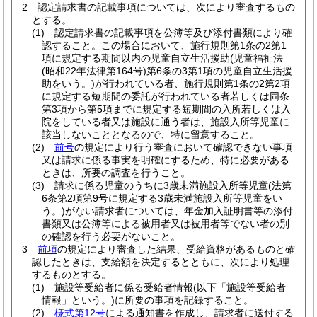
2
認定請求書の記載事項については、次により審査するもの
とする。
(1)
認定請求書の記載事項を公簿等及び添付書類により確
認すること。
この場合において、施行規則第1条の2第1
項に規定する期間以内の児童自立生活援助
(児童福祉法
(昭和22年法律第164号)
第6条の3第1項の児童自立生活援
助をいう。)
が行われている者、施行規則第1条の2第2項
に規定する短期間の委託が行われている者若しくは同条
第3項から第5項までに規定する短期間の入所若しくは入
院をしている者又は施設に通う者は、施設入所等児童に
該当しないこととなるので、特に留意すること。
(2)
前号
の規定により行う審査において確認できない事項
又は請求に係る事実を明確にするため、特に必要がある
ときは、所要の調査を行うこと。
(3)
請求に係る児童のうちに3歳未満施設入所等児童
(法第
6条第2項第9号に規定する3歳未満施設入所等児童をい
う。)
がない請求者については、年金加入証明書等の添付
書類又は公簿等による被用者又は被用者等でない者の別
の確認を行う必要がないこと。
3
前項
の規定により審査した結果、受給資格があるものと確
認したときは、支給額を決定するとともに、次により処理
するものとする。
(1)
施設等受給者に係る受給者情報
(以下「施設等受給者
情報」という。)
に所要の事項を記録すること。
(2)
様式第12号
による通知書を作成し、請求者に送付する