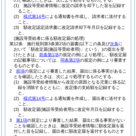
のと確認したときは、次により処理するものとする。
(1)
施設等受給者情報に改定の請求を却下した旨を記録す
ること。
(2)
様式第14号
による通知書を作成し、請求者に送付する
こと。
(3)
額改定認定請求書に改定請求却下年月日を記録するこ
と。
(施設等受給者に係る額改定届の処理)
第12条
施行規則第3条第2項の届書
(以下この条及び
次条
に
おいて「額改定届
(施設等受給者用)
」という。)
の提出を受
けたときは、
前条第1項
の規定の例により処理し、額改定届
の記載事項については、
同条第2項
の規定の例により審査す
るものとする。
2
前項
の規定により審査した結果、届出に係る事実があるこ
とを確認したときは、次により処理するものとする。
(1)
施設等受給者情報から改定の原因となる児童に係る記
録を消除するとともに、改定後の支給額を記録するこ
と。
(2)
様式第14号
による通知書を作成し、届出者に送付する
こと。
(3)
額改定届
(施設等受給者用)
に改定年月日を記録するこ
と。
3
第1項
の規定により審査した結果、届出に係る事実がない
ことを確認したときは、施設等受給者情報に額改定届を返
付した旨を記録し、届出者に額改定届を返付するものとす