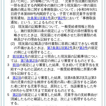
おいて同じ。)
の省略については、「児童手当法施行規則の
一部を改正する内閣府令の施行に伴う現況届の一律の届出
義務の廃止等に関する事務取扱いについて」
(令和3年9月1
日府子本第888号内閣府子ども・子育て本部児童手当管理
室長通知。
次条第1項第1号
及び
第2号
において「事務取扱
通知」という。)
によるものとする。
(1)
現況届の記載事項について、一般受給者情報と照合
し、施行規則第11条の規定によって所定の添付書類を省
略させたときは、現況届にその省略させた添付書類の名
称及びその理由を記録すること。
(2)
現況届の記載及び添付書類に容易に補正できない程度
の不備があるときは、
第7条第1項第2号
及び
第3号
の規定
の例により処理すること。
2
前項第1号
の規定により照合した現況届の記載事項につい
ては、
第7条第2項
の規定の例により審査するものとする。
3
前項
の規定により審査した結果、引き続いて児童手当を支
給すべきものと認めたときは、一般受給者情報に所要の事
項を記録すること。
4
第2項
の規定により審査した結果、法第4条第2項又は第3
項の児童の生計を維持する程度の高い者に該当すると認め
た者に対する児童手当は、原則として、当該審査をした年
の8月から翌年7月まで支給するものとする。
5
第2項
の規定により審査した結果、児童手当の支給事由が
消滅したものと確認したときは、次により処理するものと
する。