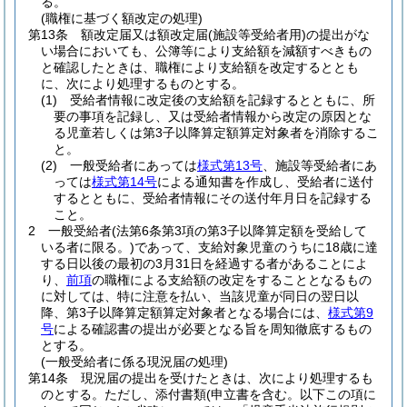
る。
(職権に基づく額改定の処理)
第13条
額改定届又は額改定届
(施設等受給者用)
の提出がな
い場合においても、公簿等により支給額を減額すべきもの
と確認したときは、職権により支給額を改定するととも
に、次により処理するものとする。
(1)
受給者情報に改定後の支給額を記録するとともに、所
要の事項を記録し、又は受給者情報から改定の原因とな
る児童若しくは第3子以降算定額算定対象者を消除するこ
と。
(2)
一般受給者にあっては
様式第13号
、施設等受給者にあ
っては
様式第14号
による通知書を作成し、受給者に送付
するとともに、受給者情報にその送付年月日を記録する
こと。
2
一般受給者
(法第6条第3項の第3子以降算定額を受給して
いる者に限る。)
であって、支給対象児童のうちに18歳に達
する日以後の最初の3月31日を経過する者があることによ
り、
前項
の職権による支給額の改定をすることとなるもの
に対しては、特に注意を払い、当該児童が同日の翌日以
降、第3子以降算定額算定対象者となる場合には、
様式第9
号
による確認書の提出が必要となる旨を周知徹底するもの
とする。
(一般受給者に係る現況届の処理)
第14条
現況届の提出を受けたときは、次により処理するも
のとする。
ただし、添付書類
(申立書を含む。以下この項に