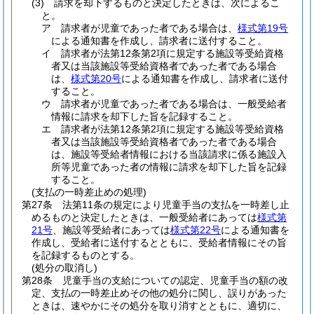
(3)
請求を却下するものと決定したときは、次によるこ
と。
ア
請求者が児童であった者である場合は、
様式第19号
による通知書を作成し、請求者に送付すること。
イ
請求者が法第12条第2項に規定する施設等受給資格
者又は当該施設等受給資格者であった者である場合
は、
様式第20号
による通知書を作成し、請求者に送付
すること。
ウ
請求者が児童であった者である場合は、一般受給者
情報に請求を却下した旨を記録すること。
エ
請求者が法第12条第2項に規定する施設等受給資格
者又は当該施設等受給資格者であった者である場合
は、施設等受給者情報における当該請求に係る施設入
所等児童であった者の情報に請求を却下した旨を記録
すること。
(支払の一時差止めの処理)
第27条
法第11条の規定により児童手当の支払を一時差し止
めるものと決定したときは、一般受給者にあっては
様式第
21号
、施設等受給者にあっては
様式第22号
による通知書を
作成し、受給者に送付するとともに、受給者情報にその旨
を記録するものとする。
(処分の取消し)
第28条
児童手当の支給についての認定、児童手当の額の改
定、支払の一時差止めその他の処分に関し、誤りがあった
ときは、速やかにその処分を取り消すとともに、適切に、