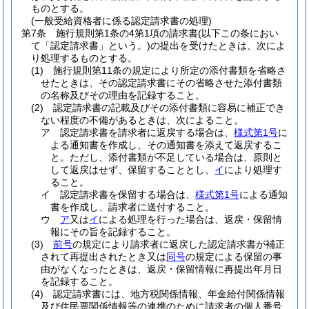
ものとする。
(一般受給資格者に係る認定請求書の処理)
第7条
施行規則第1条の4第1項の請求書
(以下この条におい
て「認定請求書」という。)
の提出を受けたときは、次によ
り処理するものとする。
(1)
施行規則第11条の規定により所定の添付書類を省略さ
せたときは、その認定請求書にその省略させた添付書類
の名称及びその理由を記録すること。
(2)
認定請求書の記載及びその添付書類に容易に補正でき
ない程度の不備があるときは、次によること。
ア
認定請求書を請求者に返戻する場合は、
様式第1号
に
よる通知書を作成し、その通知書を添えて返戻するこ
と。
ただし、添付書類が不足している場合は、原則と
して返戻はせず、保留することとし、
イ
により処理す
ること。
イ
認定請求書を保留する場合は、
様式第1号
による通知
書を作成し、請求者に送付すること。
ウ
ア
又は
イ
による処理を行った場合は、返戻・保留情
報にその旨を記録すること。
(3)
前号
の規定により請求者に返戻した認定請求書が補正
されて再提出されたとき又は
同号
の規定による保留の事
由がなくなったときは、返戻・保留情報に再提出年月日
を記録すること。
(4)
認定請求書には、地方税関係情報、年金給付関係情報
及び住民票関係情報等の連携のために請求者の個人番号