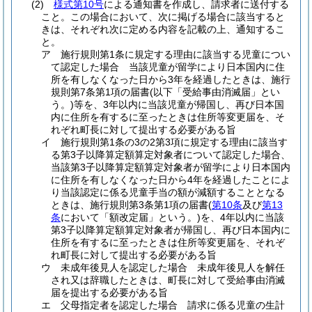
(2)
様式第10号
による通知書を作成し、請求者に送付する
こと。
この場合において、次に掲げる場合に該当すると
きは、それぞれ次に定める内容を記載の上、通知するこ
と。
ア
施行規則第1条に規定する理由に該当する児童につい
て認定した場合 当該児童が留学により日本国内に住
所を有しなくなった日から3年を経過したときは、施行
規則第7条第1項の届書
(以下「受給事由消滅届」とい
う。)
等を、3年以内に当該児童が帰国し、再び日本国
内に住所を有するに至ったときは住所等変更届を、そ
れぞれ町長に対して提出する必要がある旨
イ
施行規則第1条の3の2第3項に規定する理由に該当す
る第3子以降算定額算定対象者について認定した場合、
当該第3子以降算定額算定対象者が留学により日本国内
に住所を有しなくなった日から4年を経過したことによ
り当該認定に係る児童手当の額が減額することとなる
ときは、施行規則第3条第1項の届書
(
第10条
及び
第13
条
において「額改定届」という。)
を、4年以内に当該
第3子以降算定額算定対象者が帰国し、再び日本国内に
住所を有するに至ったときは住所等変更届を、それぞ
れ町長に対して提出する必要がある旨
ウ
未成年後見人を認定した場合 未成年後見人を解任
され又は辞職したときは、町長に対して受給事由消滅
届を提出する必要がある旨
エ
父母指定者を認定した場合 請求に係る児童の生計