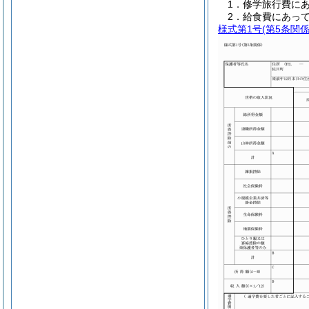
1．修学旅行費に
2．給食費にあって
様式第1号
(第5条関係