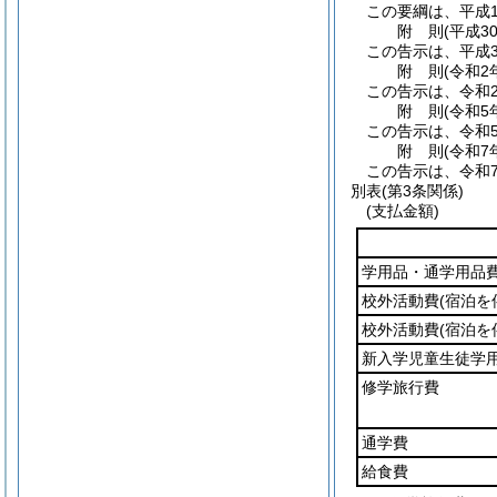
この要綱は、平成1
附
則
(平成3
この告示は、平成3
附
則
(令和2
この告示は、令和
附
則
(令和5
この告示は、令和
附
則
(令和7
この告示は、令和
別表
(第3条関係)
(支払金額)
学用品・通学用品
校外活動費
(宿泊を
校外活動費
(宿泊を
新入学児童生徒学
修学旅行費
通学費
給食費