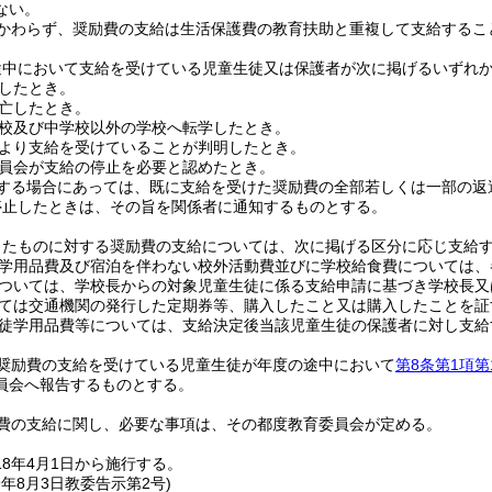
ない。
かわらず、奨励費の支給は生活保護費の教育扶助と重複して支給するこ
途中において支給を受けている児童生徒又は保護者が次に掲げるいずれ
したとき。
亡したとき。
校及び中学校以外の学校へ転学したとき。
より支給を受けていることが判明したとき。
員会が支給の停止を必要と認めたとき。
する場合にあっては、既に支給を受けた奨励費の全部若しくは一部の返
停止したときは、その旨を関係者に通知するものとする。
したものに対する奨励費の支給については、次に掲げる区分に応じ支給
学用品費及び宿泊を伴わない校外活動費並びに学校給食費については、
ついては、学校長からの対象児童生徒に係る支給申請に基づき学校長又
ては交通機関の発行した定期券等、購入したこと又は購入したことを証
徒学用品費等については、支給決定後当該児童生徒の保護者に対し支給
奨励費の支給を受けている児童生徒が年度の途中において
第8条第1項第
員会へ報告するものとする。
費の支給に関し、必要な事項は、その都度教育委員会が定める。
8年4月1日から施行する。
9年8月3日
教委告示第2号)