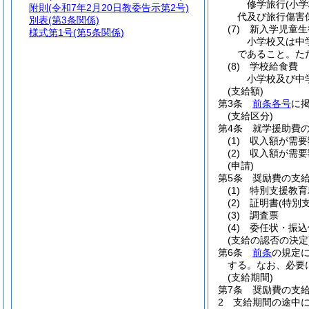
修学旅行
(小
附則
(令和7年2月20日教委告示第2号)
代及び旅行傷害
別表
(第3条関係)
(7)
新入学児童生
様式第1号
(第5条関係)
小学校又は中
であること。た
(8)
学校給食費
小学校及び中
(支給額)
第3条
前条各号
に
(支給区分)
第4条
就学援助費
(1)
収入額が需要
(2)
収入額が需要
(申請)
第5条
奨励費の支
(1)
特別支援教育
(2)
証明書
(特別
(3)
調査票
(4)
委任状・振込
(支給の認否の決定
第6条
前条
の規定
する。
なお、必要
(支給期間)
第7条
奨励費の支給
2
支給期間の途中