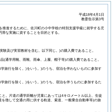
平成18年4月1日
教委告示第3号
を推進するために、佐川町の小中学校の特別支援学級に就学する児
円滑な実施に資することを目的とする。
(実験及び実習教材を含む。以下同じ。)
の購入費であること。
用品
(通学用靴、雨靴、雨傘、上履、帽子等)
の購入費であること。
修学旅行を除く。)
をいう。)
のうち、宿泊を伴わないものに参加す
修学旅行を除く。)
をいう。)
のうち、宿泊を伴うものに参加するた
こと。片道の通学距離が児童にあっては4キロメートル以上、生徒
賃を徴して交通の用に供する軌道、索道、一般乗合自動車等)
の旅