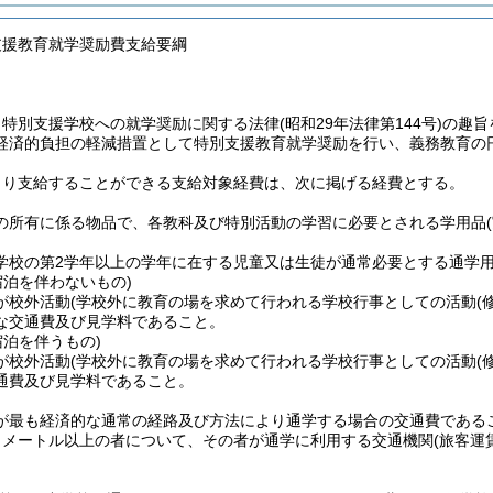
支援教育就学奨励費支給要綱
、特別支援学校への就学奨励に関する法律
(昭和29年法律第144号)
の趣旨
経済的負担の軽減措置として特別支援教育就学奨励を行い、義務教育の
より支給することができる支給対象経費は、次に掲げる経費とする。
の所有に係る物品で、各教科及び特別活動の学習に必要とされる学用品
学校の第2学年以上の学年に在する児童又は生徒が通常必要とする通学
宿泊を伴わないもの)
が校外活動
(学校外に教育の場を求めて行われる学校行事としての活動
(
な交通費及び見学料であること。
宿泊を伴うもの)
が校外活動
(学校外に教育の場を求めて行われる学校行事としての活動
(
通費及び見学料であること。
が最も経済的な通常の経路及び方法により通学する場合の交通費である
ロメートル以上の者について、その者が通学に利用する交通機関
(旅客運