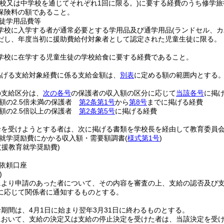
学校又は中学校を通じてそれぞれ1回に限る。)
に要する経費のうち修学旅
保険料の額であること。
徒学用品費等
学校に入学する者が通常必要とする学用品及び通学用品
(ランドセル、
だし、年度当初に援助費給付対象者として認定された児童生徒に限る。
学校に在学する児童生徒の学校給食に要する経費であること。
掲げる支給対象経費に係る支給金額は、
別表
に定める額の範囲内とする
の支給区分は、
次の各号
の保護者の収入額の区分に応じて
当該各号
に掲
額の2.5倍未満の保護者
第2条第1号
から
第8号
までに掲げる経費
額の2.5倍以上の保護者
第2条第5号
に掲げる経費
給を受けようとする者は、次に掲げる書類を学校長を経由して教育委員
就学奨励費にかかる収入額・需要額調書
(
様式第1号
)
支援教育就学奨励費)
依頼口座
)
により申請のあった者について、その内容を審査の上、支給の認否及び
に応じて関係者に通知するものとする。
期間は、4月1日に始まり翌年3月31日に終わるものとする。
において、支給の決定又は支給の停止決定を受けた者は、当該決定を受