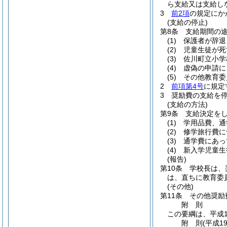
ら支給又は支給し
3
前2項
の規定にか
(支給の停止)
第8条
支給期間の
(1)
保護者が辞退
(2)
児童生徒が死
(3)
佐川町立小学
(4)
虚偽の申請に
(5)
その他教育委
2
前項第4号
に規定
3
奨励費の支給を
(支給の方法)
第9条
支給決定を
(1)
学用品費、通
(2)
修学旅行費に
(3)
通学費にあっ
(4)
新入学児童生
(報告)
第10条
学校長は、
は、直ちに教育委
(その他)
第11条
その他奨励
附
則
この要綱は、平成1
附
則
(平成1