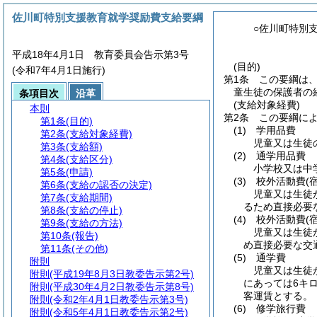
佐川町特別支援教育就学奨励費支給要綱
○佐川町特別
平成18年4月1日 教育委員会告示第3号
(目的)
(令和7年4月1日施行)
第1条
この要綱は
童生徒の保護者の
条項目次
沿革
(支給対象経費)
本則
第2条
この要綱に
第1条
(目的)
(1)
学用品費
第2条
(支給対象経費)
児童又は生徒
第3条
(支給額)
(2)
通学用品費
第4条
(支給区分)
小学校又は中
第5条
(申請)
(3)
校外活動費
(
第6条
(支給の認否の決定)
児童又は生徒
第7条
(支給期間)
るため直接必要
第8条
(支給の停止)
(4)
校外活動費
(
第9条
(支給の方法)
児童又は生徒
第10条
(報告)
め直接必要な交
第11条
(その他)
(5)
通学費
附則
児童又は生徒
附則
(平成19年8月3日教委告示第2号)
にあっては6キ
附則
(平成30年4月2日教委告示第8号)
客運賃とする。
附則
(令和2年4月1日教委告示第3号)
(6)
修学旅行費
附則
(令和5年4月1日教委告示第2号)