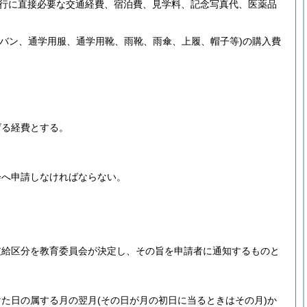
行に直接必要な交通経費、宿泊費、見学料、記念写真代、医薬品
カバン、通学用服、通学用靴、雨靴、雨傘、上履、帽子等)
の購入費
。
げる経費とする。
会へ申請しなければならない。
支給区分を教育委員会が決定し、その旨を申請者に通知するものと
けた日の属する月の翌月
(その日が月の初日に当るときはその月)
か