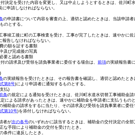
交付決定を受けた内容を変更し、又は中止しようとするときは、佐川町
長に申請しなければならない。
条
の申請書について内容を審査の上、適切と認めたときは、当該申請者
ものとする。
工事竣工後に町の工事検査を受け、工事が完了したときは、速やかに佐
に報告しなければならない。
費の額を証する書類
中及び完成後の写真
必要と認める書類
交付の請求及び受領を請負事業者に委任する場合は、
前項
の実績報告書
。
)
条
の実績報告を受けたときは、その報告書を確認し、適切と認めたとき
式第8号
)
により申請者に通知するものとする。
支払)
前条
の規定による通知を受けたときは、佐川町水道水切替工事補助金請
規定による請求があったときは、速やかに補助金を申請者に支払うもの
の補助金の請求をするに当たり、その請求及び受領を請負事業者に委任
式第10号
)
を添付しなければならない。
請者が
次の各号
のいずれかに該当するときは、補助金の交付決定の全部
正な手段により補助金の交付を受けたとき。
の条件に違反したとき。