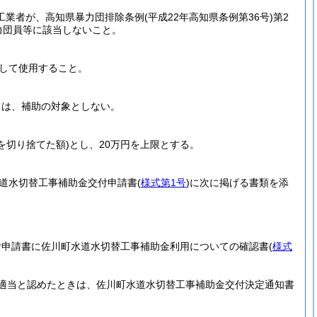
工業者が、高知県暴力団排除条例
(平成22年高知県条例第36号)
第2
力団員等に該当しないこと。
して使用すること。
ては、補助の対象としない。
を切り捨てた額)
とし、20万円を上限とする。
道水切替工事補助金交付申請書
(
様式第1号
)
に次に掲げる書類を添
付申請書に佐川町水道水切替工事補助金利用についての確認書
(
様式
適当と認めたときは、佐川町水道水切替工事補助金交付決定通知書