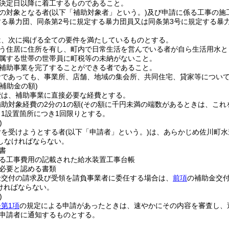
決定日以降に着工するものであること。
の対象となる者
(以下「補助対象者」という。)
及び申請に係る工事の施
する暴力団、同条第2号に規定する暴力団員又は同条第3号に規定する暴
は、次に掲げる全ての要件を満たしているものとする。
う住居に住所を有し、町内で日常生活を営んでいる者が自ら生活用水と
属する世帯の世帯員に町税等の未納がないこと。
補助事業を完了することができる者であること。
者であっても、事業所、店舗、地域の集会所、共同住宅、貸家等につい
補助金の額)
費は、補助事業に直接必要な経費とする。
助対象経費の2分の1の額
(その額に千円未満の端数があるときは、これ
1設置箇所につき1回限りとする。
)
付を受けようとする者
(以下「申請者」という。)
は、あらかじめ佐川町水
しなければならない。
書
る工事費用の記載された給水装置工事台帳
必要と認める書類
金交付の請求及び受領を請負事業者に委任する場合は、
前項
の補助金交
ければならない。
)
第1項
の規定による申請があったときは、速やかにその内容を審査し、
申請者に通知するものとする。