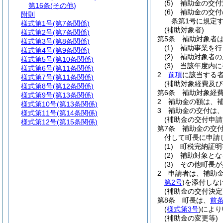
(5)
補助金の交付
第16条
(その他)
(6)
補助金の交付
附則
条第1号に規定
様式第1号
(第7条関係)
(補助対象者)
様式第2号
(第7条関係)
第5条
補助対象者
様式第3号
(第8条関係)
(1)
補助事業を行
様式第4号
(第9条関係)
(2)
補助対象者の
様式第5号
(第10条関係)
(3)
当該年度内に
様式第6号
(第11条関係)
2
前項
に該当する
様式第7号
(第11条関係)
(補助対象経費及び
様式第8号
(第12条関係)
第6条
補助対象経
様式第9号
(第13条関係)
2
補助金の額は、補
様式第10号
(第13条関係)
3
補助金の交付は、
様式第11号
(第14条関係)
(補助金の交付申請
様式第12号
(第15条関係)
第7条
補助金の交
付して町長に申請
(1)
町税完納証明
(2)
補助対象とな
(3)
その他町長が
2
申請者は、補助
第2号
)
を添付しな
(補助金の交付決定
第8条
町長は、
前条
(
様式第3号
)
により
(補助金の変更等)