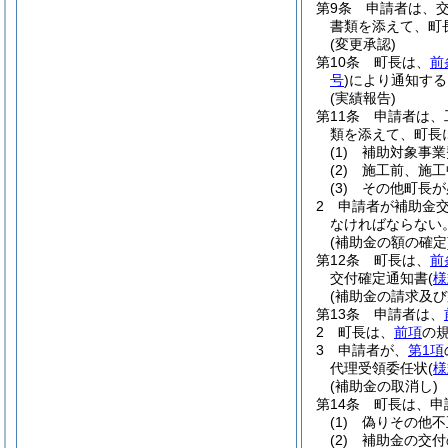
第9条
申請者は、
書類を添えて、町
(変更承認)
第10条
町長は、
前
号
)
により通知する
(実績報告)
第11条
申請者は、
類を添えて、町長
(1)
補助対象事業
(2)
施工前、施工
(3)
その他町長が
2
申請者が補助金
なければならない
(補助金の額の確定
第12条
町長は、
前
交付確定通知書
(
様
(補助金の請求及び
第13条
申請者は、
2
町長は、
前項
の
3
申請者が、
第1項
代理受領委任状
(
様
(補助金の取消し)
第14条
町長は、申
(1)
偽りその他不
(2)
補助金の交付