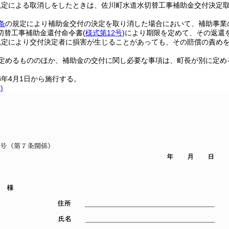
規定による取消しをしたときは、佐川町水道水切替工事補助金交付決定
条
の規定により補助金交付の決定を取り消した場合において、補助事業
切替工事補助金還付命令書
(
様式第12号
)
により期限を定めて、その返還
規定により交付決定者に損害が生じることがあっても、その賠償の責め
定めるもののほか、補助金の交付に関し必要な事項は、町長が別に定め
8年4月1日から施行する。
)