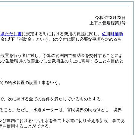
令和8年3月23日
上下水管規程第1号
7条ただし書
に規定する町における費用の負担に関し、
佐川町補助
助金
(以下「補助金」という。)
の交付に関し必要な事項を定めるも
の設置を行う者に対し、予算の範囲内で補助金を交付することによ
及び生活環境の改善並びに公衆衛生の向上に寄与することを目的と
る。
間の給水装置の設置工事をいう。
で、次に掲げる全ての要件を満たしているものとする。
ること。
ただし、水道メーターは、官民境界の民地側とし、境界
及び屋内における生活用水を全て上水道に切り替える新設工事であ
等を使用することができる。