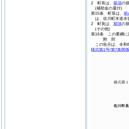
2
町長は、
前項
の
(補助金の還付)
第15条
町長は、
前
は、佐川町水道水
2
町長は、
前項
の
(その他)
第16条
この要綱に
附
則
この告示は、令和
様式第1号
(第7条関係