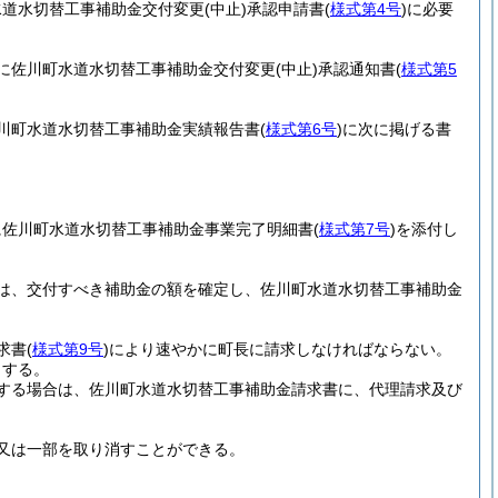
水道水切替工事補助金交付変更
(中止)
承認申請書
(
様式第4号
)
に必要
に佐川町水道水切替工事補助金交付変更
(中止)
承認通知書
(
様式第5
川町水道水切替工事補助金実績報告書
(
様式第6号
)
に次に掲げる書
に佐川町水道水切替工事補助金事業完了明細書
(
様式第7号
)
を添付し
は、交付すべき補助金の額を確定し、佐川町水道水切替工事補助金
求書
(
様式第9号
)
により速やかに町長に請求しなければならない。
とする。
する場合は、佐川町水道水切替工事補助金請求書に、代理請求及び
又は一部を取り消すことができる。