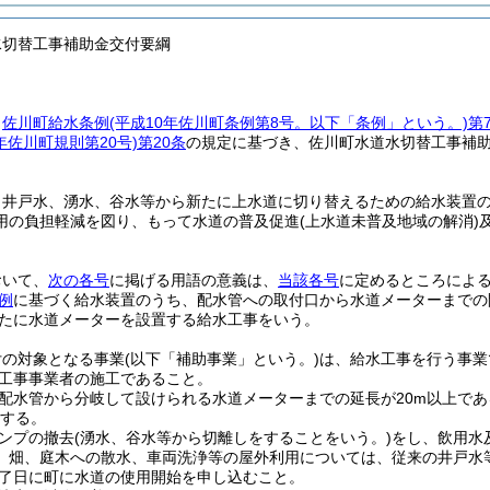
水切替工事補助金交付要綱
、
佐川町給水条例
(平成10年佐川町条例第8号。以下「条例」という。)
第
年佐川町規則第20号)
第20条
の規定に基づき、佐川町水道水切替工事補
、井戸水、湧水、谷水等から新たに上水道に切り替えるための給水装置
用の負担軽減を図り、もって水道の普及促進
(上水道未普及地域の解消)
おいて、
次の各号
に掲げる用語の意義は、
当該各号
に定めるところによ
例
に基づく給水装置のうち、配水管への取付口から水道メーターまでの
たに水道メーターを設置する給水工事をいう。
付の対象となる事業
(以下「補助事業」という。)
は、給水工事を行う事業
工事事業者の施工であること。
配水管から分岐して設けられる水道メーターまでの延長が20m以上であ
とする。
ンプの撤去
(湧水、谷水等から切離しをすることをいう。)
をし、飲用水
、畑、庭木への散水、車両洗浄等の屋外利用については、従来の井戸水
了日に町に水道の使用開始を申し込むこと。