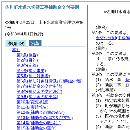
佐川町水道水切替工事補助金交付要綱
○佐川町水道
令和8年3月23日 上下水道事業管理規程第
(趣旨)
1号
第1条
この要綱は
(令和8年4月1日施行)
金交付規則
(平成9
のとする。
条項目次
沿革
(目的)
本則
第2条
この要綱は
第1条
(趣旨)
り、工事に係る費
第2条
(目的)
する。
第3条
(定義)
(定義)
第4条
(補助事業)
第3条
この要綱に
第5条
(補助対象者)
(1)
給水工事
条
第6条
(補助対象経費及び補助金の額)
(2)
新設工事 新
第7条
(補助金の交付申請)
(補助事業)
第8条
(補助金の交付決定)
第4条
補助金の交
第9条
(補助金の変更等)
(1)
指定給水装置
第10条
(変更承認)
(2)
町が布設した
第11条
(実績報告)
から1mの範囲
第12条
(補助金の額の確定)
(3)
既存の揚水ポ
第13条
(補助金の請求及び支払)
ること。
ただし
第14条
(補助金の取消し)
(4)
新設工事の完
第15条
(補助金の還付)