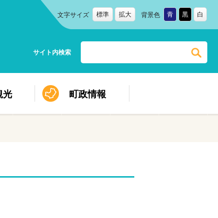
標準
拡大
青
黒
白
文字サイズ
背景色
サイト内検索
観光
町政情報