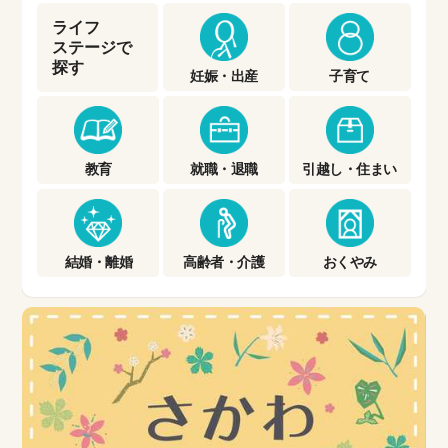
ライフ
ステージで
探す
妊娠・出産
子育て
教育
就職・退職
引越し・住まい
結婚・離婚
高齢者・介護
おくやみ