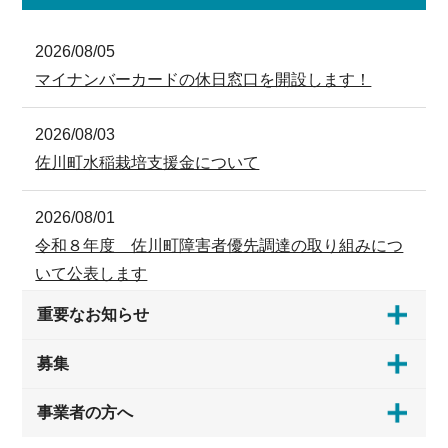
2026/08/05
マイナンバーカードの休日窓口を開設します！
2026/08/03
佐川町水稲栽培支援金について
2026/08/01
令和８年度 佐川町障害者優先調達の取り組みにつ
いて公表します
重要なお知らせ
2026/08/01
議会だより「さかわ町議会vol.107」
募集
2026/07/31
事業者の方へ
令和８年８月以降の後期高齢者の資格確認書につい