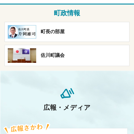
て
町政情報
2026/07/31
9/13㈰開催「さかわ de 婚活 vol.10」～自然の中で、
町長の部屋
笑顔もご縁もふくらむ１日～
佐川町議会
広報・メディア