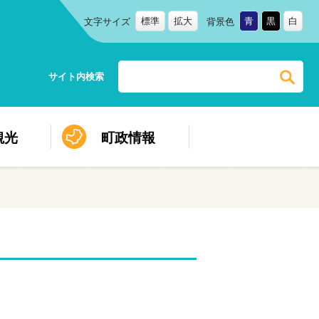
標準
拡大
青
黒
白
文字サイズ
背景色
サイト内検索
観光
町政情報