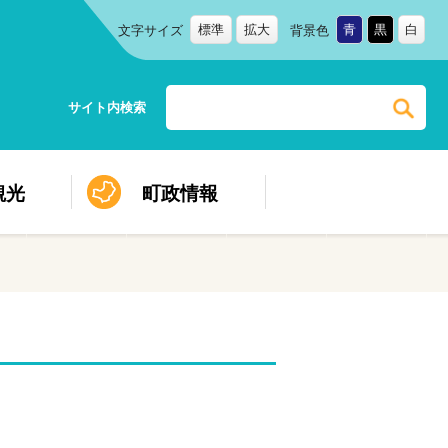
標準
拡大
青
黒
白
文字サイズ
背景色
サイト内検索
観光
町政情報