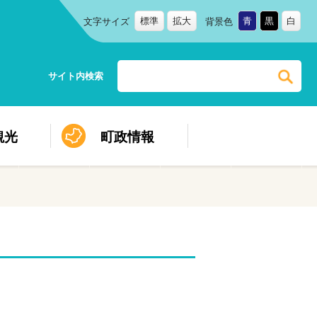
標準
拡大
青
黒
白
文字サイズ
背景色
サイト内検索
観光
町政情報