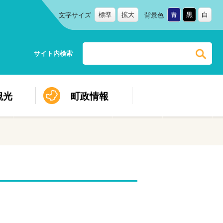
標準
拡大
青
黒
白
文字サイズ
背景色
サイト内検索
観光
町政情報