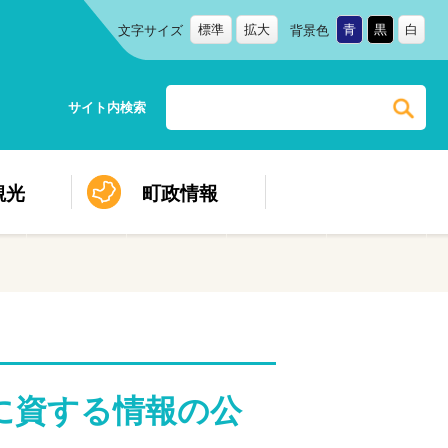
標準
拡大
青
黒
白
文字サイズ
背景色
サイト内検索
観光
町政情報
に資する情報の公