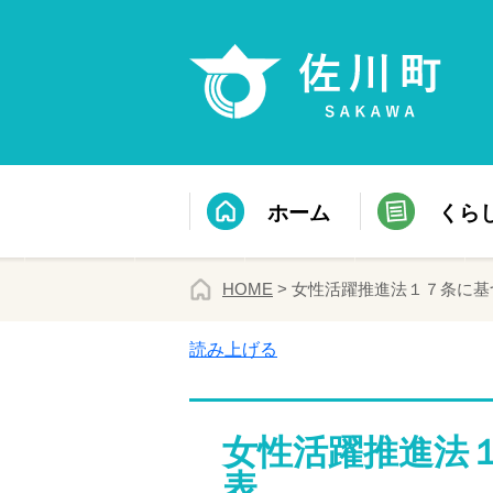
ホーム
くら
HOME
> 女性活躍推進法１７条に
読み上げる
女性活躍推進法
表