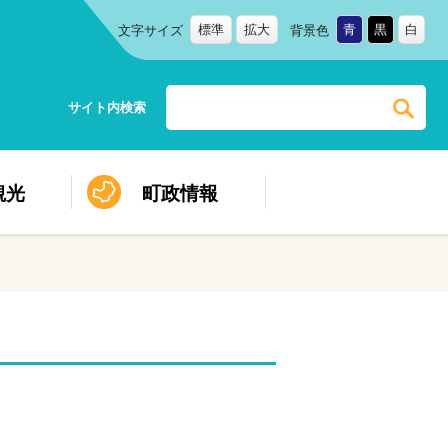
標準
拡大
青
黒
白
文字サイズ
背景色
サイト内検索
観光
町政情報