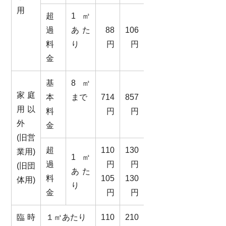
用
超
1㎥
過
あた
88
106
料
り
円
円
金
基
8㎥
家庭
本
まで
714
857
用以
料
円
円
外
金
(旧営
超
110
130
業用)
1㎥
過
円
円
(旧団
あた
料
105
130
体用)
り
金
円
円
臨時
１㎥あたり
110
210