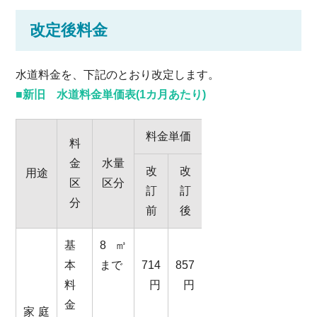
改定後料金
水道料金を、下記のとおり改定します。
■新旧 水道料金単価表(1カ月あたり)
料金単価
料
金
水量
改
改
用途
区
区分
訂
訂
分
前
後
基
8㎥
本
まで
714
857
料
円
円
金
家庭