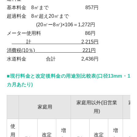
基本料金 8㎥まで 857円
超過料金 8㎥超え20㎥まで
(20㎥ー8㎥)×106＝1,272円
メーター使用料 86円
計 2,215円
消費税(10％) 221円
水道料金 合計 2,436円
■現行料金と改定後料金の用途別比較表(口径13mm・1
カ月あたり)
家庭用以外(旧営業
家
家庭用
用)
使
増
増
用
改定
改定