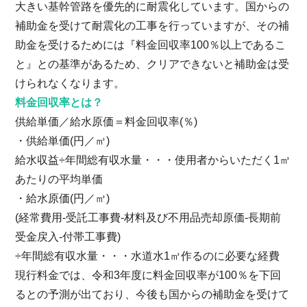
大きい基幹管路を優先的に耐震化しています。国からの
補助金を受けて耐震化の工事を行っていますが、その補
助金を受けるためには『料金回収率100％以上であるこ
と』との基準があるため、クリアできないと補助金は受
けられなくなります。
料金回収率とは？
供給単価／給水原価＝料金回収率(％)
・供給単価(円／㎥)
給水収益÷年間総有収水量・・・使用者からいただく1㎥
あたりの平均単価
・給水原価(円／㎥)
(経常費用-受託工事費-材料及び不用品売却原価-長期前
受金戻入-付帯工事費)
÷年間総有収水量・・・水道水1㎥作るのに必要な経費
現行料金では、令和3年度に料金回収率が100％を下回
るとの予測が出ており、今後も国からの補助金を受けて