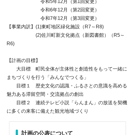
令和5年12月（第1回変更）
令和6年12月（第2回変更）
令和7年12月（第3回変更）
【事業内訳】(1)東町地区緑化施設（R7～R8)
(2)佐川町新文化拠点（新図書館）（R5～
R6)
【計画の目標】
大目標 町民全体が主体性と創造性をもって一緒に
まちづくりを行う「みんなでつくる」
目標１ 歴史文化の認識・ふるさとの意識を高める
魅力ある滞留空間・交流拠点の創出
目標２ 連続テレビ小説「らんまん」の放送を契機
に多くの来客に備えた観光地域づくり
計画の公表について