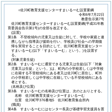
○佐川町教育支援センターすまいるーむ設置要綱
令和6年7月22日
教委告示第7号
佐川町教育支援センターすまいるーむ設置要綱(平成31年教
育委員会告示第1号)の全部を改正する。
(設置)
第1条
不登校傾向の児童又は生徒に対して、学校や家庭と連
携しながら指導及び援助を行い、学校及び社会への早期復
帰を実現することを目的として、佐川町教育支援センター
すまいるーむ
(以下「すまいるーむ」という。)
を設置す
る。
(対象児童生徒)
第2条
すまいるーむに通室できる児童又は生徒
(以下「対象
児童又は生徒」という。)
は、町内の小学校若しくは中学校
に在籍する不登校傾向にある者又は佐川町に居住し、町外
の小学校若しくは中学校に在籍している不登校傾向にある
者とする。
(名称及び位置)
第3条
すまいるーむの名称及び位置は、次のとおりとする。
名称 佐川町教育支援センターすまいるーむ
位置 佐川町甲376番地5 佐川町教育集会所内
(職員)
第4条
すまいるーむにはセンター長及び基礎学習支援員を置