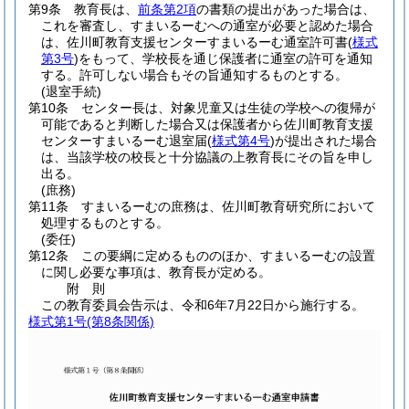
第9条
教育長は、
前条第2項
の書類の提出があった場合は、
これを審査し、すまいるーむへの通室が必要と認めた場合
は、佐川町教育支援センターすまいるーむ通室許可書
(
様式
第3号
)
をもって、学校長を通じ保護者に通室の許可を通知
する。
許可しない場合もその旨通知するものとする。
(退室手続)
第10条
センター長は、対象児童又は生徒の学校への復帰が
可能であると判断した場合又は保護者から佐川町教育支援
センターすまいるーむ退室届
(
様式第4号
)
が提出された場合
は、当該学校の校長と十分協議の上教育長にその旨を申し
出る。
(庶務)
第11条
すまいるーむの庶務は、佐川町教育研究所において
処理するものとする。
(委任)
第12条
この要綱に定めるもののほか、すまいるーむの設置
に関し必要な事項は、教育長が定める。
附
則
この教育委員会告示は、令和6年7月22日から施行する。
様式第1号
(第8条関係)