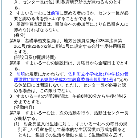
き、センター長は佐川町教育研究所長が兼ねるものとす
る。
2
すまいるーむには
前項
に定める者のほか、センター長が必
要と認める者を招へいすることができる。
3
基礎学習支援員は、研修会への参加等により自己研さんに
努めなければならない。
(身分)
第5条
基礎学習支援員は、地方公務員法
(昭和25年法律第
261号)
第22条の2第1項第1号に規定する会計年度任用職員
とする。
(開設日及び開設時間)
第6条
すまいるーむの開設日は、月曜日から金曜日までとす
る。
2
前項
の規定にかかわらず、
佐川町立小学校及び中学校の管
理運営に関する規則
(平成22年教育委員会規則第1号)
に定め
る休業日には開設しない。
ただし、センター長が必要と認
める場合は、この限りでない。
3
すまいるーむの開設時間は、午前8時30分から午後4時45
分までとする。
(活動内容)
第7条
すまいるーむは、次の活動を行う。
活動はセンター長
が統括する。
(1)
対象児童又は生徒に対し、すまいるーむへの毎日の規
則正しい通室を促して基本的な生活習慣の形成を図ると
ともに、集団での生活や活動を通して生活経験を広げ、