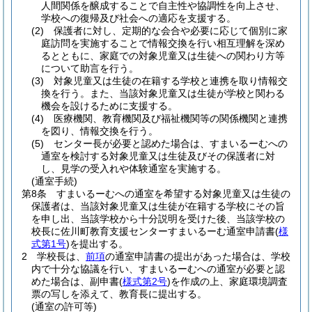
人間関係を醸成することで自主性や協調性を向上させ、
学校への復帰及び社会への適応を支援する。
(2)
保護者に対し、定期的な会合や必要に応じて個別に家
庭訪問を実施することで情報交換を行い相互理解を深め
るとともに、家庭での対象児童又は生徒への関わり方等
について助言を行う。
(3)
対象児童又は生徒の在籍する学校と連携を取り情報交
換を行う。
また、当該対象児童又は生徒が学校と関わる
機会を設けるために支援する。
(4)
医療機関、教育機関及び福祉機関等の関係機関と連携
を図り、情報交換を行う。
(5)
センター長が必要と認めた場合は、すまいるーむへの
通室を検討する対象児童又は生徒及びその保護者に対
し、見学の受入れや体験通室を実施する。
(通室手続)
第8条
すまいるーむへの通室を希望する対象児童又は生徒の
保護者は、当該対象児童又は生徒が在籍する学校にその旨
を申し出、当該学校から十分説明を受けた後、当該学校の
校長に佐川町教育支援センターすまいるーむ通室申請書
(
様
式第1号
)
を提出する。
2
学校長は、
前項
の通室申請書の提出があった場合は、学校
内で十分な協議を行い、すまいるーむへの通室が必要と認
めた場合は、副申書
(
様式第2号
)
を作成の上、家庭環境調査
票の写しを添えて、教育長に提出する。
(通室の許可等)