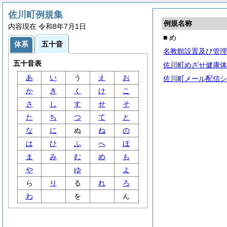
佐川町例規集
例規名称
内容現在 令和8年7月1日
■ め
体系
五十音
名教館設置及び管理
五十音表
佐川町めざせ健康体
あ
い
う
え
お
佐川町メール配信シ
か
き
く
け
こ
さ
し
す
せ
そ
た
ち
つ
て
と
な
に
ぬ
ね
の
は
ひ
ふ
へ
ほ
ま
み
む
め
も
や
ゆ
よ
ら
り
る
れ
ろ
わ
を
ん