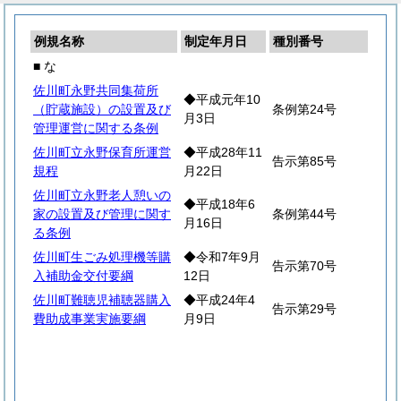
例規名称
制定年月日
種別番号
■ な
佐川町永野共同集荷所
◆平成元年10
（貯蔵施設）の設置及び
条例第24号
月3日
管理運営に関する条例
佐川町立永野保育所運営
◆平成28年11
告示第85号
規程
月22日
佐川町立永野老人憩いの
◆平成18年6
家の設置及び管理に関す
条例第44号
月16日
る条例
佐川町生ごみ処理機等購
◆令和7年9月
告示第70号
入補助金交付要綱
12日
佐川町難聴児補聴器購入
◆平成24年4
告示第29号
費助成事業実施要綱
月9日