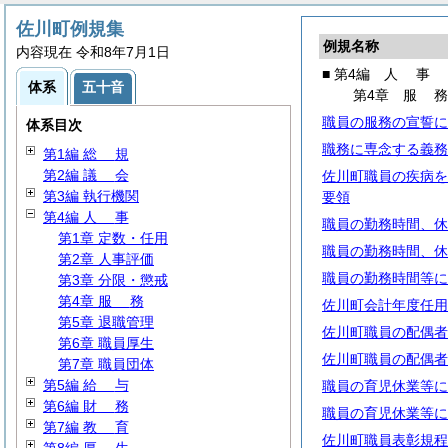
佐川町例規集
例規名称
内容現在 令和8年7月1日
■ 第4編
人
事
体系
五十音
第4章
服
職員の服務の宣誓に
体系目次
職務に専念する義務
第1編
総
規
第2編
議
会
佐川町職員の疾病を
第3編 執行機関
要領
第4編
人
事
職員の勤務時間、休
第1章 定数・任用
職員の勤務時間、休
第2章 人事評価
職員の勤務時間等に
第3章 分限・懲戒
第4章
服
務
佐川町会計年度任用
第5章 退職管理
佐川町職員の配偶者
第6章 職員厚生
佐川町職員の配偶者
第7章 職員団体
第5編
給
与
職員の育児休業等に
第6編
財
務
職員の育児休業等に
第7編
教
育
佐川町職員表彰規程