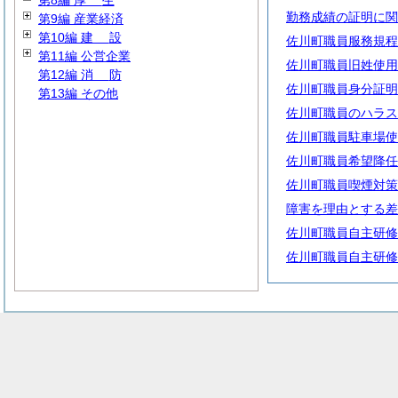
第8編
厚
生
勤務成績の証明に関
第9編 産業経済
第10編
建
設
佐川町職員服務規程
第11編 公営企業
佐川町職員旧姓使用
第12編
消
防
佐川町職員身分証明
第13編 その他
佐川町職員のハラス
佐川町職員駐車場使
佐川町職員希望降任
佐川町職員喫煙対策
障害を理由とする差
佐川町職員自主研修
佐川町職員自主研修