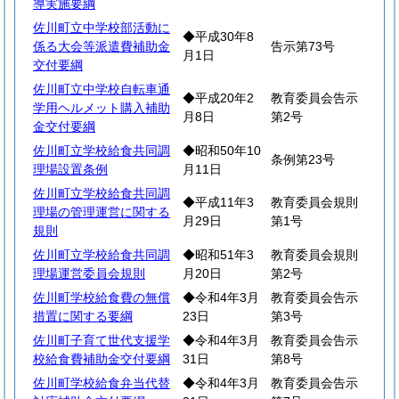
導実施要綱
佐川町立中学校部活動に
◆平成30年8
係る大会等派遣費補助金
告示第73号
月1日
交付要綱
佐川町立中学校自転車通
◆平成20年2
教育委員会告示
学用ヘルメット購入補助
月8日
第2号
金交付要綱
佐川町立学校給食共同調
◆昭和50年10
条例第23号
理場設置条例
月11日
佐川町立学校給食共同調
◆平成11年3
教育委員会規則
理場の管理運営に関する
月29日
第1号
規則
佐川町立学校給食共同調
◆昭和51年3
教育委員会規則
理場運営委員会規則
月20日
第2号
佐川町学校給食費の無償
◆令和4年3月
教育委員会告示
措置に関する要綱
23日
第3号
佐川町子育て世代支援学
◆令和4年3月
教育委員会告示
校給食費補助金交付要綱
31日
第8号
佐川町学校給食弁当代替
◆令和4年3月
教育委員会告示