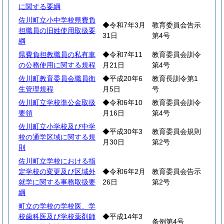
に関する要綱
佐川町立小中学校県費負
◆令和7年3月
教育委員会告示
担職員の旧姓使用取扱要
31日
第4号
綱
県費負担教職員の私有車
◆令和7年11
教育委員会訓令
の公務使用に関する規程
月21日
第4号
佐川町教育委員会職員衛
◆平成20年6
教育長訓令第1
生管理規程
月5日
号
佐川町立学校準公金取扱
◆令和6年10
教育委員会訓令
要領
月16日
第4号
佐川町立小学校及び中学
◆平成30年3
教育委員会規則
校の通学区域に関する規
月30日
第2号
則
佐川町立学校における指
定学校の変更及び区域外
◆令和6年2月
教育委員会告示
就学に関する事務取扱要
26日
第2号
綱
町立の学校の学校医、学
校歯科医及び学校薬剤師
◆平成14年3
条例第4号