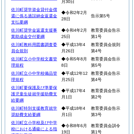
月30日
佐川町奨学資金貸付金償
◆令和2年2月
還に係る過誤納金返還金
告示第5号
28日
支払要綱
佐川町奨学金返還支援事
◆令和4年2月
教育委員会告示
業助成金交付要綱
25日
第1号
佐川町教科用図書調査委
◆平成13年4
教育委員会規則
員会規則
月26日
第4号
佐川町立小中学校文書管
◆令和5年8月
教育委員会告示
理規程
8日
第5号
佐川町立小中学校備品管
◆平成12年12
教育委員会告示
理規程
月25日
第4号
佐川町要保護及び準要保
◆平成17年4
教育委員会告示
護児童生徒就学援助費支
月1日
第2号
給要綱
佐川町特別支援教育就学
◆平成18年4
教育委員会告示
奨励費支給要綱
月1日
第3号
佐川町立小学校及び中学
◆令和8年6月
教育委員会訓令
校における通級による指
19日
第1号