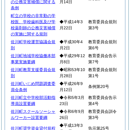
の公務災害補償に関する
月14日
条例
町立の学校の非常勤の学
校医、学校歯科医及び学
◆平成14年3
教育委員会規則
校薬剤師の公務災害補償
月22日
第3号
の実施に関する規則
佐川町学校運営協議会規
◆平成30年4
教育委員会規則
則
月2日
第6号
佐川町地域学校協働本部
◆平成29年12
教育委員会告示
事業実施要綱
月8日
第7号
佐川町教育支援委員会規
◆昭和53年10
教育委員会規則
則
月28日
第1号
佐川町いじめ問題調査委
◆平成26年9
条例第20号
員会条例
月12日
佐川町立中学校部活動指
◆令和5年3月
教育委員会告示
導員設置要綱
23日
第4号
佐川町スクールソーシャ
◆令和6年9月
教育委員会訓令
ルワーカー設置要綱
26日
第3号
◆平成13年3
佐川町奨学資金貸付規程
告示第25号