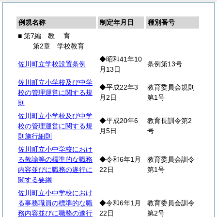
例規名称
制定年月日
種別番号
■ 第7編
教
育
第2章 学校教育
◆昭和41年10
佐川町立学校設置条例
条例第13号
月13日
佐川町立小学校及び中学
◆平成22年3
教育委員会規則
校の管理運営に関する規
月2日
第1号
則
佐川町立小学校及び中学
◆平成20年6
教育長訓令第2
校の管理運営に関する規
月5日
号
則施行細則
佐川町立小中学校におけ
る教諭等の標準的な職務
◆令和6年1月
教育委員会訓令
内容並びに職務の遂行に
22日
第1号
関する要綱
佐川町立小中学校におけ
る事務職員の標準的な職
◆令和6年1月
教育委員会訓令
務内容並びに職務の遂行
22日
第2号